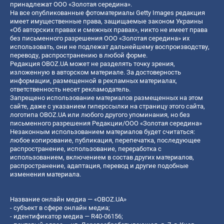
принадлежат ООО «Золотая середина».
На все опубликованные фотоматериалы Getty Images редакция
имеет имущественные права, защищаемые законом Украины
«Об авторских правах и смежных правах», никто не имеет права
без письменного разрешения ООО «Золотая середина» их
использовать, они не подлежат дальнейшему воспроизводству,
переводу, распространению в любой форме.
Редакция OBOZ.UA может не разделять точку зрения,
изложенную в авторском материале. За достоверность
информации, размещенной в рекламных материалах,
ответственность несет рекламодатель.
Запрещено использование материалов размещенных на этом
сайте, даже с указанием гиперссылки на страницу этого сайта,
логотипа OBOZ.UA или любого другого упоминания, но без
письменного разрешения Редакции/ООО «Золотая середина»
Незаконным использованием материалов будет считаться:
любое копирование, публикация, перепечатка, последующее
распространение, использование, переработка с
использованием, включением в состав других материалов,
распространение, адаптация, перевод и другие подобные
изменения материала.
Название онлайн медиа — «OBOZ.UA»
- субъект в сфере онлайн медиа;
- идентификатор медиа — R40-06156;