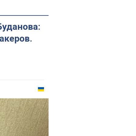
Буданова:
акеров.