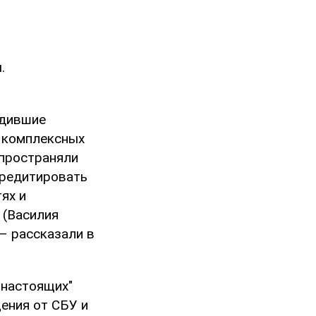
.
одившие
е комплексных
спространяли
кредитировать
ях и
 (Василия
 – рассказали в
"настоящих"
ения от СБУ и