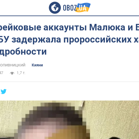
фейковые аккаунты Малюка и 
БУ задержала пророссийских х
одробности
опивницкий
Кияни
47
1,7 т.