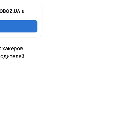
 OBOZ.UA в
 хакеров.
водителей