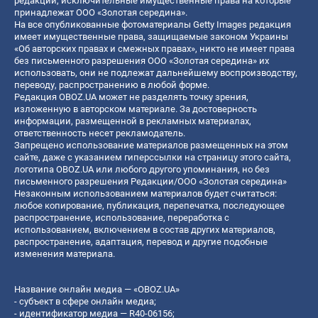
редакции, исключительные имущественные права на которые
принадлежат ООО «Золотая середина».
На все опубликованные фотоматериалы Getty Images редакция
имеет имущественные права, защищаемые законом Украины
«Об авторских правах и смежных правах», никто не имеет права
без письменного разрешения ООО «Золотая середина» их
использовать, они не подлежат дальнейшему воспроизводству,
переводу, распространению в любой форме.
Редакция OBOZ.UA может не разделять точку зрения,
изложенную в авторском материале. За достоверность
информации, размещенной в рекламных материалах,
ответственность несет рекламодатель.
Запрещено использование материалов размещенных на этом
сайте, даже с указанием гиперссылки на страницу этого сайта,
логотипа OBOZ.UA или любого другого упоминания, но без
письменного разрешения Редакции/ООО «Золотая середина»
Незаконным использованием материалов будет считаться:
любое копирование, публикация, перепечатка, последующее
распространение, использование, переработка с
использованием, включением в состав других материалов,
распространение, адаптация, перевод и другие подобные
изменения материала.
Название онлайн медиа — «OBOZ.UA»
- субъект в сфере онлайн медиа;
- идентификатор медиа — R40-06156;