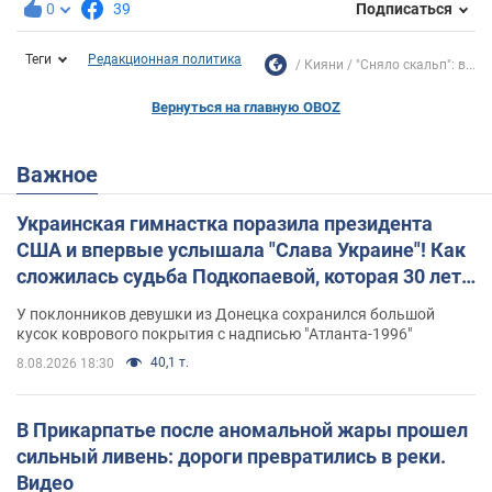
0
39
Подписаться
Теги
Редакционная политика
Кияни
"Сняло скальп": в...
Вернуться на главную OBOZ
Важное
Украинская гимнастка поразила президента
США и впервые услышала "Слава Украине"! Как
сложилась судьба Подкопаевой, которая 30 лет
назад завоевала "золото" Олимпиады
У поклонников девушки из Донецка сохранился большой
кусок коврового покрытия с надписью "Атланта-1996"
40,1 т.
8.08.2026 18:30
В Прикарпатье после аномальной жары прошел
сильный ливень: дороги превратились в реки.
Видео