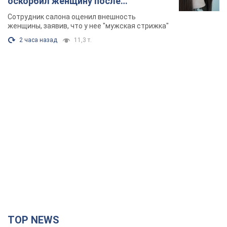
оскорбил женщину после
химиотерапии, разгорелся скандал.
Сотрудник салона оценил внешность
Фото
женщины, заявив, что у нее "мужская стрижка"
2 часа назад
11,3 т.
TOP NEWS