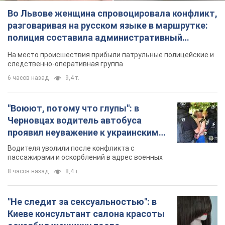
Во Львове женщина спровоцировала конфликт,
разговаривая на русском языке в маршрутке:
полиция составила административный
протокол. Видео
На место происшествия прибыли патрульные полицейские и
следственно-оперативная группа
6 часов назад
9,4 т.
"Воюют, потому что глупы": в
Черновцах водитель автобуса
проявил неуважение к украинским
военным и поплатился за это.
Водителя уволили после конфликта с
Видео
пассажирами и оскорблений в адрес военных
8 часов назад
8,4 т.
"Не следит за сексуальностью": в
Киеве консультант салона красоты