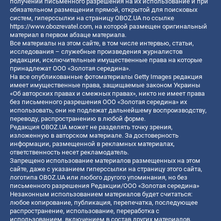
получении письменного разрешения на их использование и при
обязательном размещении прямой, открытой для поисковых
систем, гиперссылки на страницу OBOZ.UA по ссылке
https://www.obozrevatel.com
, на которой размещен оригинальный
материал в первом абзаце материала.
Все материалы на этом сайте, в том числе интервью, статьи,
исследования – служебные произведения журналистов
редакции, исключительные имущественные права на которые
принадлежат ООО «Золотая середина».
На все опубликованные фотоматериалы Getty Images редакция
имеет имущественные права, защищаемые законом Украины
«Об авторских правах и смежных правах», никто не имеет права
без письменного разрешения ООО «Золотая середина» их
использовать, они не подлежат дальнейшему воспроизводству,
переводу, распространению в любой форме.
Редакция OBOZ.UA может не разделять точку зрения,
изложенную в авторском материале. За достоверность
информации, размещенной в рекламных материалах,
ответственность несет рекламодатель.
Запрещено использование материалов размещенных на этом
сайте, даже с указанием гиперссылки на страницу этого сайта,
логотипа OBOZ.UA или любого другого упоминания, но без
письменного разрешения Редакции/ООО «Золотая середина»
Незаконным использованием материалов будет считаться:
любое копирование, публикация, перепечатка, последующее
распространение, использование, переработка с
использованием, включением в состав других материалов,