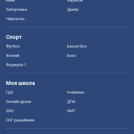
ГДЗ
Учебники
Онлайн уроки
ДПА
ЗНО
НМТ
СНГ решебники
Авто
Тест Драйв
Электромобили
Акции
Сервис
Food Oboz
Рецепты
Напитки
Диеты
Экономика