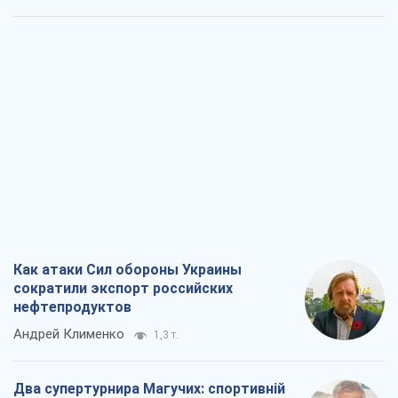
Как атаки Сил обороны Украины
сократили экспорт российских
нефтепродуктов
Андрей Клименко
1,3 т.
Два супертурнира Магучих: спортивній
календарь осени-2026
Александр Липенко
1,6 т.
Ракетный щит и меч Украины: ставка
на производство собственных ракет
Кирилл Татаринов
2,0 т.
Посмертная "презумпция виновности":
кто разрешил ТЦК судить погибших
защитников