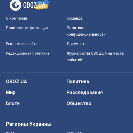
Мир
Расследования
Блоги
Общество
Регионы Украины
Киев
Харьков
Запорожье
Днепр
Черкассы
Спорт
Футбол
Баскетбол
Хоккей
Бокс
Формула-1
Моя школа