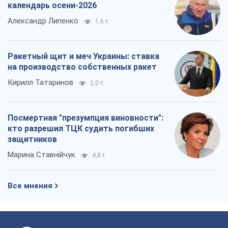
Марина Ставнійчук
4,8 т.
Все мнения
О компании
Команда
Правовая информация
Политика
конфиденциальности
Реклама на сайте
Документы
Редакционная политика
Журналисты OBOZ.UA на месте
событий
OBOZ.UA
Политика