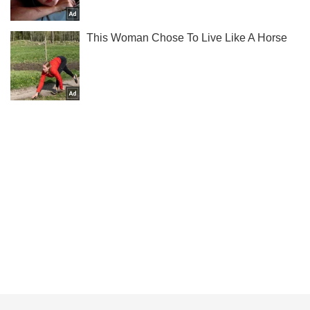
Подпишись на Telegram-канал и посмотри, что будет
дальше!
Подписаться
Подписаться
Кияни
Происшествия
В Киеве грузовик...
Важное