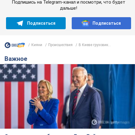
Супруга тяжелобольного Джо Байдена
назвала первый симптом, который
сигнализировал о его "агрессивном" раке
Сначала врачи не обратили на это должного внимания
9 часов назад
12,7 т.
Ее убила Россия: умерла 13-летняя
девочка, раненая в результате
российской атаки на Сумскую
область. Фото
В тот день во время российского обстрела
погибли ее брат, отчим и бабушка