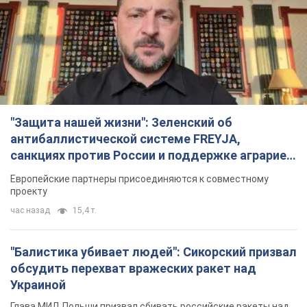
проекту
час назад
15,4 т.
"Балистика убивает людей": Сикорский призвал
обсудить перехват вражеских ракет над
Украиной
Глава МИД Польши призвал сбивать российские ракеты над
Украиной
2 часа назад
3,6 т.
Налоговая служба передаст Минобороны
данные о мужчинах в возрасте от 18 до 60 лет:
зачем это нужно
Это необходимо для проверки воинского учета
3 часа назад
15,0 т.