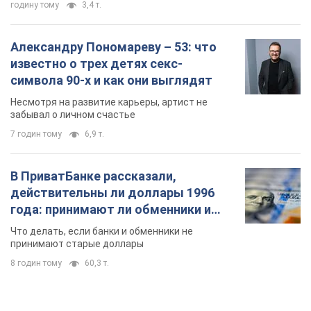
годину тому
3,4 т.
Александру Пономареву – 53: что
известно о трех детях секс-
символа 90-х и как они выглядят
Несмотря на развитие карьеры, артист не
забывал о личном счастье
7 годин тому
6,9 т.
В ПриватБанке рассказали,
действительны ли доллары 1996
года: принимают ли обменники и
банки такие купюры
Что делать, если банки и обменники не
принимают старые доллары
8 годин тому
60,3 т.