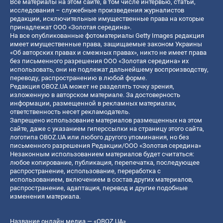
Все материалы на этом сайте, в том числе интервью, статьи,
исследования – служебные произведения журналистов
редакции, исключительные имущественные права на которые
принадлежат ООО «Золотая середина».
На все опубликованные фотоматериалы Getty Images редакция
имеет имущественные права, защищаемые законом Украины
«Об авторских правах и смежных правах», никто не имеет права
без письменного разрешения ООО «Золотая середина» их
использовать, они не подлежат дальнейшему воспроизводству,
переводу, распространению в любой форме.
Редакция OBOZ.UA может не разделять точку зрения,
изложенную в авторском материале. За достоверность
информации, размещенной в рекламных материалах,
ответственность несет рекламодатель.
Запрещено использование материалов размещенных на этом
сайте, даже с указанием гиперссылки на страницу этого сайта,
логотипа OBOZ.UA или любого другого упоминания, но без
письменного разрешения Редакции/ООО «Золотая середина»
Незаконным использованием материалов будет считаться:
любое копирование, публикация, перепечатка, последующее
распространение, использование, переработка с
использованием, включением в состав других материалов,
распространение, адаптация, перевод и другие подобные
изменения материала.
Название онлайн медиа — «OBOZ.UA»