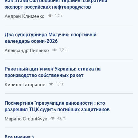
Как атаки Сил обороны Украины сократили
экспорт российских нефтепродуктов
Андрей Клименко
1,2 т.
Два супертурнира Магучих: спортивній
календарь осени-2026
Александр Липенко
1,2 т.
Ракетный щит и меч Украины: ставка на
производство собственных ракет
Кирилл Татаринов
1,9 т.
Посмертная "презумпция виновности": кто
разрешил ТЦК судить погибших защитников
Марина Ставнійчук
4,6 т.
Все мнения