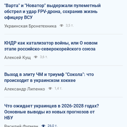
"Варта" и "Новатор" выдержали пулеметный
обстрел и удар FPV-дрона, сохранив жизнь
офицеру ВСУ
Украинская Бронетехника
3,5 т.
КНДР как катализатор войны, или О новом
этапе российско-северокорейского союза
Алексей Кущ
3,6 т.
Выход в элиту ЧМ и триумф "Сокола": что
происходит в украинском хоккее
Александр Липенко
1,4 т.
Что ожидает украинцев в 2026-2028 годах?
Основные выводы из новых прогнозов от
НБУ
Василий Фурман
26,0 т.