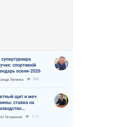
 супертурнира
учих: спортивній
ендарь осени-2026
330
сандр Липенко
етный щит и меч
аины: ставка на
изводство
ственных ракет
1,1 т.
лл Татаринов