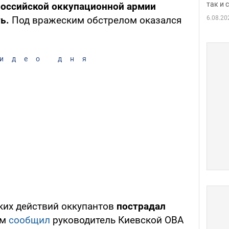
так и
российской оккупационной армии
6.08.20
ь.
Под вражеским обстрелом оказался
идео дня
ских действий оккупантов
пострадал
ом
сообщил
руководитель Киевской ОВА