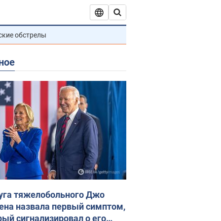
ские обстрелы
ное
уга тяжелобольного Джо
ена назвала первый симптом,
рый сигнализировал о его