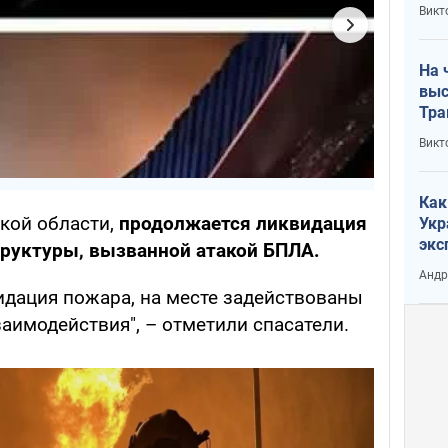
кри
Викт
лог
На 
выс
Тра
Викт
Как
кой области,
продолжается ликвидация
Укр
экс
труктуры, вызванной атакой БПЛА.
неф
Андр
идация пожара, на месте задействованы
аимодействия", – отметили спасатели.