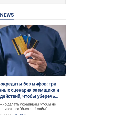
P NEWS
окредиты без мифов: три
чных сценария заемщика и
 действий, чтобы уберечь
 деньги
жно делать украинцам, чтобы не
ачивать за "быстрый займ"