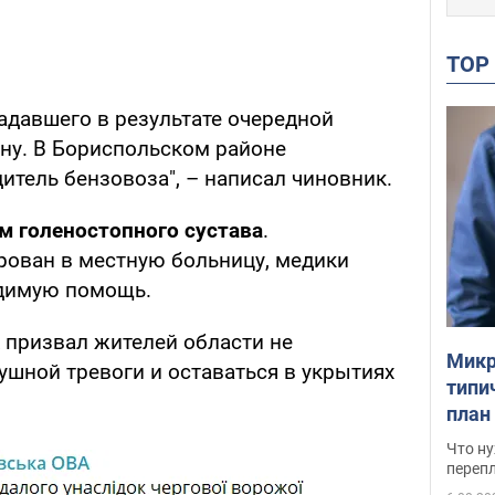
TO
адавшего в результате очередной
ну. В Бориспольском районе
итель бензовоза", – написал чиновник.
м голеностопного сустава
.
ован в местную больницу, медики
димую помощь.
 призвал жителей области не
Микр
ушной тревоги и оставаться в укрытиях
типи
план
свои
Что ну
перепл