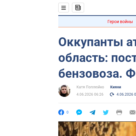
Герои войны
Оккупанты а
область: пос
бензовоза. Ф
Катя Поплюйко
Кияни
4.06.2026 06:26
4.06.2026 
0