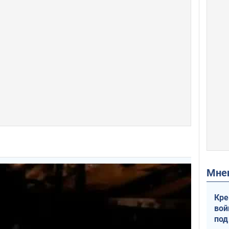
Мн
Кре
вой
под