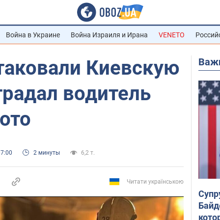
Война в Украине
Война Израиля и Ирана
VENETO
Россий
Важ
таковали Киевскую
традал водитель
ото
07:00
2 минуты
6,2 т.
Читати українською
Супр
Байд
кото