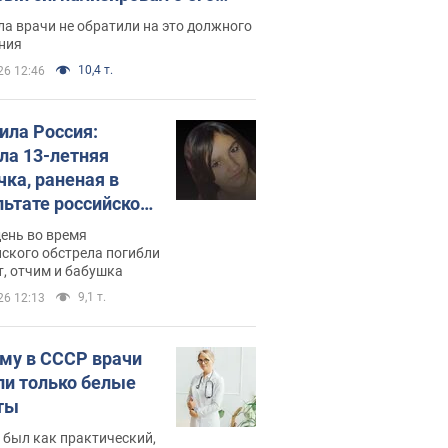
ессивном" раке
а врачи не обратили на это должного
ния
10,4 т.
26 12:46
била Россия:
ла 13-летняя
чка, раненая в
льтате российской
и на Сумскую
день во время
сть. Фото
ского обстрела погибли
т, отчим и бабушка
9,1 т.
26 12:13
му в СССР врачи
ли только белые
ты
 был как практический,