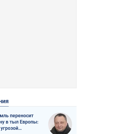
ения
мль переносит
ну в тыл Европы:
 угрозой