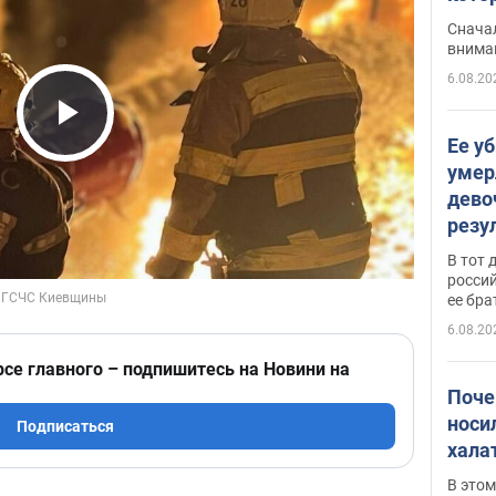
"агр
Сначал
внима
6.08.20
Play Video
Ее у
умер
дево
резу
атак
В тот 
обла
россий
ее бра
6.08.20
рсе главного – подпишитесь на Новини на
Поче
носи
Подписаться
хала
В этом