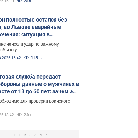
25,6 т.
26 16:00
он полностью остался без
а, во Львове аварийные
ючения: ситуация в
госистеме 6 августа
яне нанесли удар по важному
ообъекту
11,9 т.
8.2026 16:42
говая служба передаст
бороны данные о мужчинах в
сте от 18 до 60 лет: зачем это
о
еобходимо для проверки воинского
2,6 т.
26 18:42