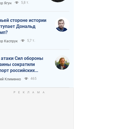
тическая
5,8 т.
ор Ягун
истика
чьей стороне истории
тупает Дональд
мп?
5,7 т.
ор Каспрук
 атаки Сил обороны
аины сократили
порт российских
тепродуктов
465
ей Клименко