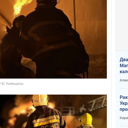
Два
Маг
кал
Алек
Рак
Укр
про
соб
Кири