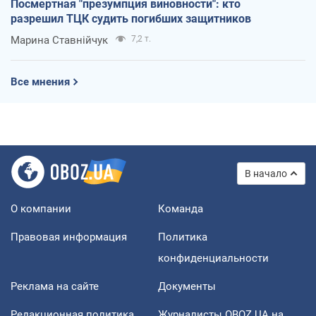
Посмертная "презумпция виновности": кто
разрешил ТЦК судить погибших защитников
Марина Ставнійчук
7,2 т.
Все мнения
В начало
О компании
Команда
Правовая информация
Политика
конфиденциальности
Реклама на сайте
Документы
Редакционная политика
Журналисты OBOZ.UA на