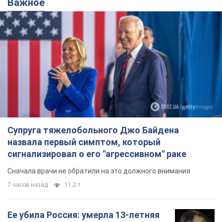
Супруга тяжелобольного Джо Байдена
назвала первый симптом, который
сигнализировал о его "агрессивном" раке
Сначала врачи не обратили на это должного внимания
7 часов назад
11,2 т.
Ее убила Россия: умерла 13-летняя
девочка, раненая в результате
российской атаки на Сумскую
область. Фото
В тот день во время российского обстрела
погибли ее брат, отчим и бабушка
8 часов назад
9,3 т.
Почему в СССР врачи носили только
белые халаты