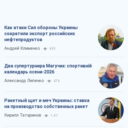
Два супертурнира Магучих: спортивній
календарь осени-2026
Александр Липенко
474
Ракетный щит и меч Украины: ставка
на производство собственных ракет
Кирилл Татаринов
1,4 т.
Посмертная "презумпция виновности":
кто разрешил ТЦК судить погибших
защитников
Марина Ставнійчук
3,7 т.
Все мнения