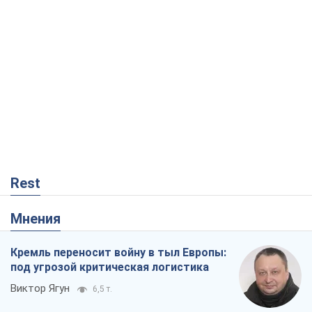
Rest
Мнения
Кремль переносит войну в тыл Европы:
под угрозой критическая логистика
Виктор Ягун
6,5 т.
На чьей стороне истории выступает
Дональд Трамп?
Виктор Каспрук
6,0 т.
В Киеве вырубили более 300 крупных
деревьев ради теплотрассы и вопреки
Генплану