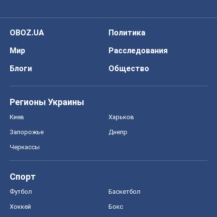
Регионы Украины
Киев
Харьков
Запорожье
Днепр
Черкассы
Спорт
Футбол
Баскетбол
Хоккей
Бокс
Формула-1
Моя школа
ГДЗ
Учебники
Онлайн уроки
ДПА
ЗНО
НМТ
СНГ решебники