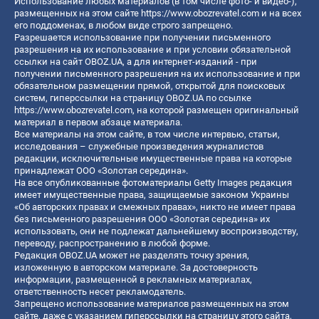
Использование любых материалов (в том числе фото- и видео-),
размещенных на этом сайте
https://www.obozrevatel.com
и на всех
его поддоменах, в любом виде строго запрещено.
Разрешается использование при получении письменного
разрешения на их использование и при условии обязательной
ссылки на сайт OBOZ.UA, а для интернет-изданий - при
получении письменного разрешения на их использование и при
обязательном размещении прямой, открытой для поисковых
систем, гиперссылки на страницу OBOZ.UA по ссылке
https://www.obozrevatel.com
, на которой размещен оригинальный
материал в первом абзаце материала.
Все материалы на этом сайте, в том числе интервью, статьи,
исследования – служебные произведения журналистов
редакции, исключительные имущественные права на которые
принадлежат ООО «Золотая середина».
На все опубликованные фотоматериалы Getty Images редакция
имеет имущественные права, защищаемые законом Украины
«Об авторских правах и смежных правах», никто не имеет права
без письменного разрешения ООО «Золотая середина» их
использовать, они не подлежат дальнейшему воспроизводству,
переводу, распространению в любой форме.
Редакция OBOZ.UA может не разделять точку зрения,
изложенную в авторском материале. За достоверность
информации, размещенной в рекламных материалах,
ответственность несет рекламодатель.
Запрещено использование материалов размещенных на этом
сайте, даже с указанием гиперссылки на страницу этого сайта,