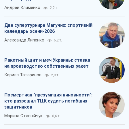
Андрей Клименко
2,2 т.
Два супертурнира Магучих: спортивній
календарь осени-2026
Александр Липенко
6,2 т.
Ракетный щит и меч Украины: ставка
на производство собственных ракет
Кирилл Татаринов
2,9 т.
Посмертная "презумпция виновности":
кто разрешил ТЦК судить погибших
защитников
Марина Ставнійчук
6,6 т.