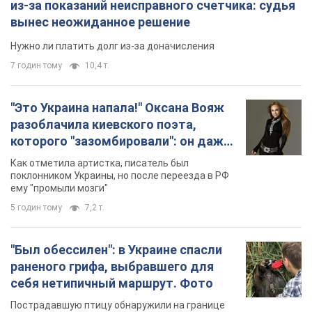
из-за показаний неисправного счетчика: судья
вынес неожиданное решение
Нужно ли платить долг из-за доначисления
7 годин тому
10,4 т.
"Это Украина напала!" Оксана Вояж
разоблачила киевского поэта,
которого "зазомбировали": он даже
русского не знал, а теперь хочет
Как отметила артистка, писатель был
геноцида украинцев
поклонником Украины, но после переезда в РФ
ему "промыли мозги"
5 годин тому
7,2 т.
"Был обессилен": в Украине спасли
раненого грифа, выбравшего для
себя нетипичный маршрут. Фото
Пострадавшую птицу обнаружили на границе