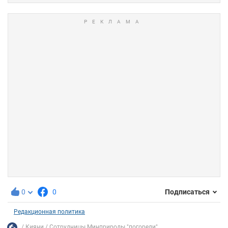
0
0
Подписаться
Редакционная политика
Кияни
Сотрудницы Минприроды "погорели"...