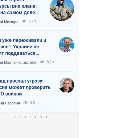
урсы вне плана:
 на самом деле
тует темп войны
8,7 т.
ей Мисюра
 уже переживали и
шее": Украине не
ит поддаваться
аянию из-за
8,2 т.
ей Марченко, эксперт
етного террора
ад проспал угрозу:
сия может проверить
О войной
3,0 т.
ид Невзлин