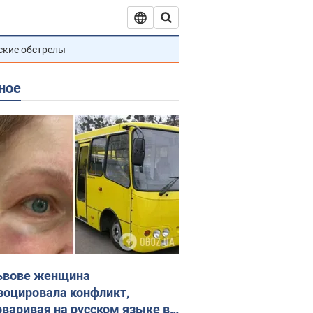
ские обстрелы
ное
ьвове женщина
воцировала конфликт,
оваривая на русском языке в