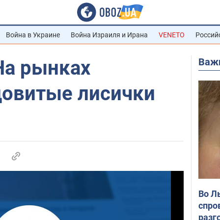
Война в Украине
Война Израиля и Ирана
VENETO
Россий
Важ
На рынках
довитые лисички
Во Л
спро
разг