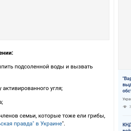
ении:
пить подсоленной воды и вызвать
"Ва
выд
 активированного угля;
обс
дро
Укра
а;
офи
3
членов семьи, которые тоже ели грибы,
кая правда" в Украине
".
КНД
вой