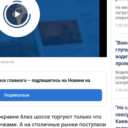
марш
На ме
адми
патрул
опера
Виде
Play Video
7.08.20
"Вою
глуп
води
проя
укра
Водите
попла
конфл
рсе главного – подпишитесь на Новини на
оскорб
Виде
7.08.20
Подписаться
"Не 
секс
окраине близ шоссе торгуют только что
Киев
чками. А на столичные рынки поступили