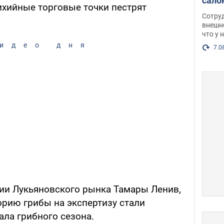
сало
хийные торговые точки пестрят
оско
Сотру
посл
внешн
что у 
разг
идео дня
Фото
7.0
ии Лукьяновского рынка Тамары Ленив,
орию грибы на экспертизу стали
ала грибного сезона.