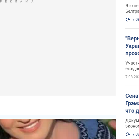
Это пе
Белгр
7.0
"Вер
Укра
прох
плак
Участ
ежедн
7.08.20
Сена
Грэм
что 
Докум
эконо
7.0