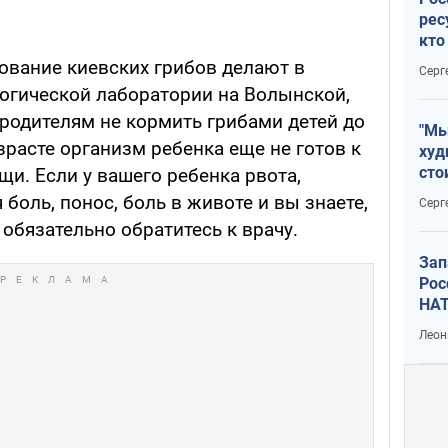
рес
кто
дик
ование киевских грибов делают в
Серг
огической лаборатории на Волынской,
родителям не кормить грибами детей до
"Мы
озрасте организм ребенка еще не готов к
худ
сто
и. Если у вашего ребенка рвота,
отч
 боль, понос, боль в животе и вы знаете,
Серг
рак
 обязательно обратитесь к врачу.
Зап
Рос
НАТ
Леон