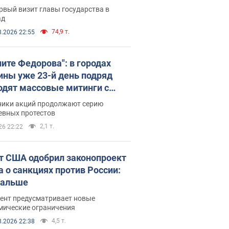
рвый визит главы государства в
ад
74,9 т.
8.2026 22:55
ните Федорова": в городах
ины уже 23-й день подряд
одят массовые митинги с
атами. Фото и видео
ники акций продолжают серию
евных протестов
2,1 т.
26 22:22
т США одобрил законопроект
а о санкциях против России:
дальше
ент предусматривает новые
мические ограничения
4,5 т.
8.2026 22:38