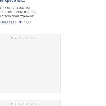
на красоты
рбил женщину
дник салона оценил
е химиотерапии,
ость женщины, заявив,
нее "мужская стрижка"
орелся скандал.
13,2 т.
8.2026 22:11