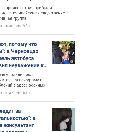
рутке: полиция составила
сто происшествия прибыли
нистративный протокол.
ьные полицейские и следственно-
тивная группа
о
9,8 т.
26 18:40
ют, потому что
ы": в Черновцах
тель автобуса
вил неуважение к
инским военным и
ля уволили после
тился за это.
икта с пассажирами и
лений в адрес военных
о
8,6 т.
26 15:47
следит за
уальностью": в
е консультант