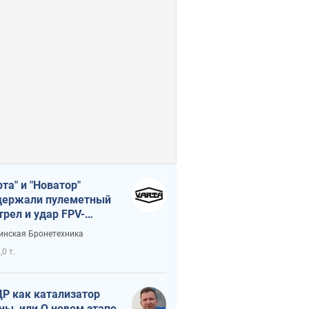
рта" и "Новатор"
ержали пулеметный
трел и удар FPV-
на, сохранив жизнь
инская Бронетехника
церу ВСУ
,0 т.
Р как катализатор
ны, или О новом этапе