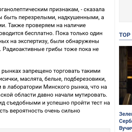
рганолептическим признакам, - сказала
ны быть перезрелыми, надкушенными, а
ми. Также проверяем на наличие
оводится бесплатно. Пока только один
TO
нных на экспертизу, были обнаружены
. Радиоактивные грибы тоже пока не
их рынках запрещено торговать такими
сички, маслята, белые, подберезовики,
м в лаборатории Минского рынка, что на
вской области давно начали мутировать.
вид съедобными и успешно пройти тест на
сть вероятность очень сильно
Зеле
Серб
Вучи