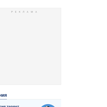
ения
сия теряет