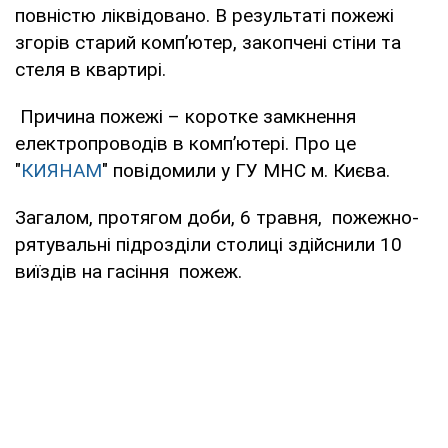
повністю ліквідовано. В результаті пожежі
згорів старий комп’ютер, закопчені стіни та
стеля в квартирі.
Причина пожежі – коротке замкнення
електропроводів в комп’ютері. Про це
"
КИЯНАМ
" повідомили у ГУ МНС м. Києва.
Загалом, протягом доби, 6 травня, пожежно-
рятувальні підрозділи столиці здійснили 10
виїздів на гасіння пожеж.