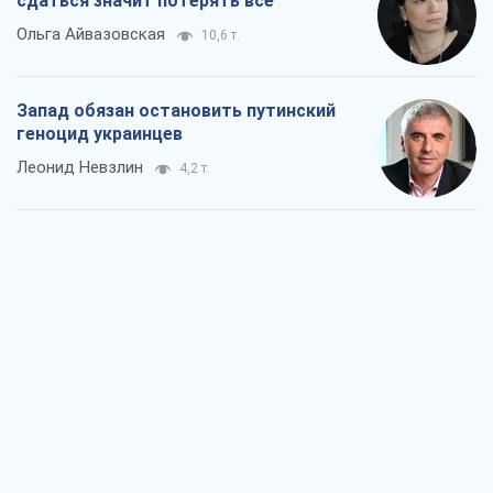
Александр Кирш
6,6 т.
Между ужасной войной и еще худшим
миром на условиях агрессора, или
Безысходность – тоже оружие России
Алексей Копытько
5,9 т.
Лестница эскалации войны: к чему нам
нужно готовиться
Андрей Шевчишин
6,9 т.
"Когда хочется мести": почему
стратегия Украины должна оставаться
другой
Серж Марко
7,4 т.