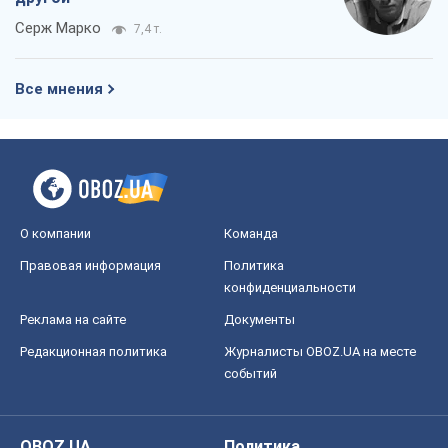
Блоги
Общество
Регионы Украины
Киев
Харьков
Запорожье
Днепр
Черкассы
Спорт
Футбол
Баскетбол
Хоккей
Бокс
Формула-1
Моя школа
ГДЗ
Учебники