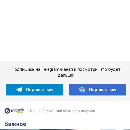
"У меня для россиян плохие новости": Селезнев
предположил, чем закончится "война складов"
Москва может превратиться в "остров" и погрузиться в
темноту, спрогнозировал военный эксперт
5.08.2026 16:00
59,3 т.
Банки "готовятся" к новому курсу
доллара: украинцам рассказали,
чего ожидать
Каким будет курс валюты в обменниках