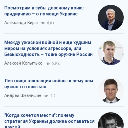
Все мнения
О компании
Команда
Правовая информация
Политика
конфиденциальности
Реклама на сайте
Документы
Редакционная политика
Журналисты OBOZ.UA на месте
событий
OBOZ.UA
Политика
Мир
Расследования