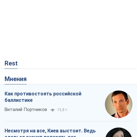
Запад обязан остановить путинский
геноцид украинцев
Леонид Невзлин
4,2 т.
Посмотрим в зубы дареному коню:
придирчиво – о помощи Украине