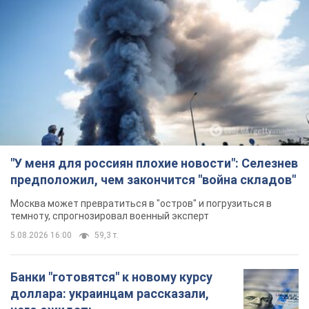
9 часов назад
114,8 т.
"Джипинг разрушает экосистемы,
которые формировались сотни
лет": в Greenpeace забили тревогу
В высокогорье расположены альпийские и
субальпийские луга – редкие природные
комплексы, которые формировались на протяжении сотен
лет
10 часов назад
1,2 т.