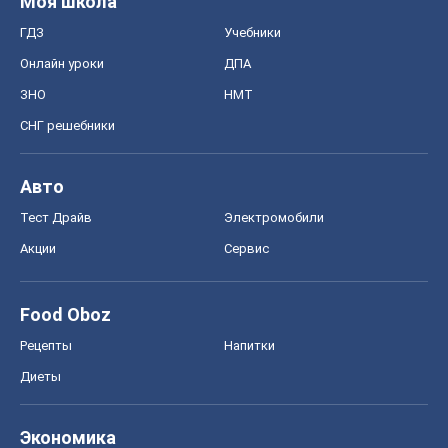
MedOboz
Новости медицины
MAMACLUB
Шоу
Афиша
Сплетни
Красота
Мода
Женский Журнал