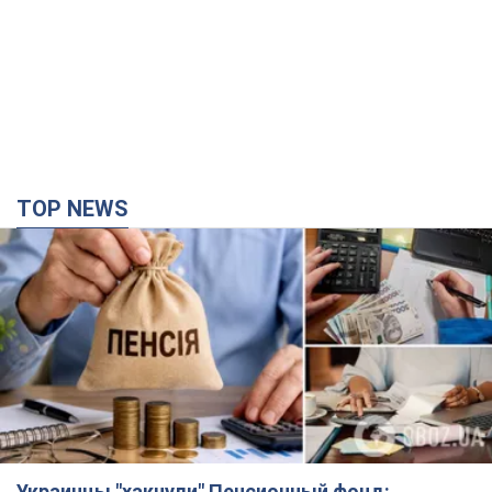
Как пересчитывают пенсии
2 часа назад
38,7 т.
Под атакой был НПЗ: в российском Ярославле
прогремела серия взрывов. Фото и видео
В промзоне фиксирует несколько очагов пожара
2 часа назад
2,6 т.
ВСУ отминусовали ещё 1330 оккупантов и
сбили более 1800 российских БПЛА – Генштаб
Численность путинской армии сокращается
2 часа назад
16,0 т.