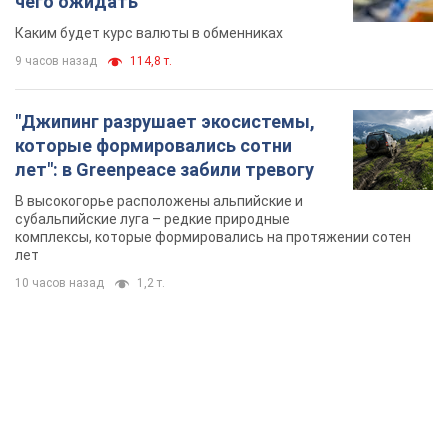
TOP NEWS
Украинцы "хакнули" Пенсионный фонд:
выплаты массово увеличивают из-за исков, но
денег не хватает