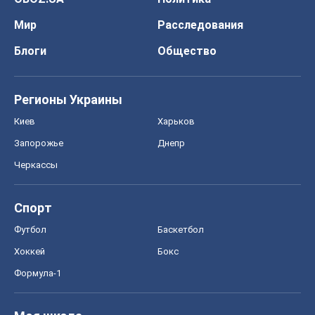
Онлайн уроки
ДПА
ЗНО
НМТ
СНГ решебники
Авто
Тест Драйв
Электромобили
Акции
Сервис
Food Oboz
Рецепты
Напитки
Диеты
Экономика
Рынки и компании
Mакроэкономика