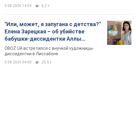
5.08.2026 14:59
6,2 т.
"Или, может, я запугана с детства?"
Елена Зарецкая – об убийстве
бабушки-диссидентки Аллы
Горской, критике сына Стуса и
OBOZ.UA встретился с внучкой художницы-
бегстве в Португалию с пятью
диссидентки в Лиссабоне
детьми
5.08.2026 04:00
25,9 т.