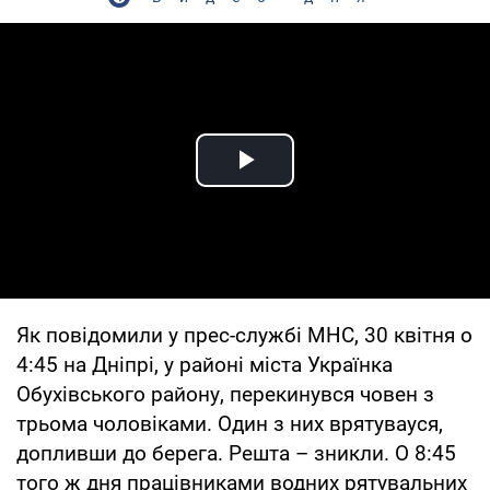
Play Video
Як повідомили у прес-службі МНС, 30 квітня о
4:45 на Дніпрі, у районі міста Українка
Обухівського району, перекинувся човен з
трьома чоловіками. Один з них врятувауся,
допливши до берега. Решта – зникли. О 8:45
того ж дня працівниками водних рятувальних