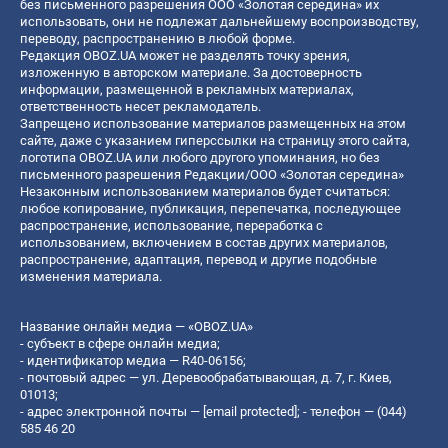
без письменного разрешения ООО «Золотая середина» их
использовать, они не подлежат дальнейшему воспроизводству,
переводу, распространению в любой форме.
Редакция OBOZ.UA может не разделять точку зрения,
изложенную в авторском материале. За достоверность
информации, размещенной в рекламных материалах,
ответственность несет рекламодатель.
Запрещено использование материалов размещенных на этом
сайте, даже с указанием гиперссылки на страницу этого сайта,
логотипа OBOZ.UA или любого другого упоминания, но без
письменного разрешения Редакции/ООО «Золотая середина»
Незаконным использованием материалов будет считаться:
любое копирование, публикация, перепечатка, последующее
распространение, использование, переработка с
использованием, включением в состав других материалов,
распространение, адаптация, перевод и другие подобные
изменения материала.
Название онлайн медиа — «OBOZ.UA»
- субъект в сфере онлайн медиа;
- идентификатор медиа — R40-06156;
- почтовый адрес — ул. Деревообрабатывающая, д. 7, г. Киев,
01013;
- адрес электронной почты —
[email protected]
; - телефон — (044)
585 46 20