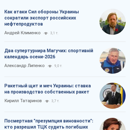
Как атаки Сил обороны Украины
сократили экспорт российских
нефтепродуктов
Андрей Клименко
3,1 т.
Два супертурнира Магучих: спортивній
календарь осени-2026
Александр Липенко
9,0 т.
Ракетный щит и меч Украины: ставка
на производство собственных ракет
Кирилл Татаринов
3,7 т.
Посмертная "презумпция виновности":
кто разрешил ТЦК судить погибших