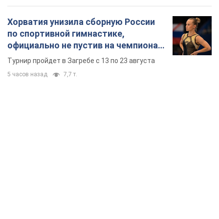
Хорватия унизила сборную России
по спортивной гимнастике,
официально не пустив на чемпионат
Европы основных спортсменов
Турнир пройдет в Загребе с 13 по 23 августа
5 часов назад
7,7 т.