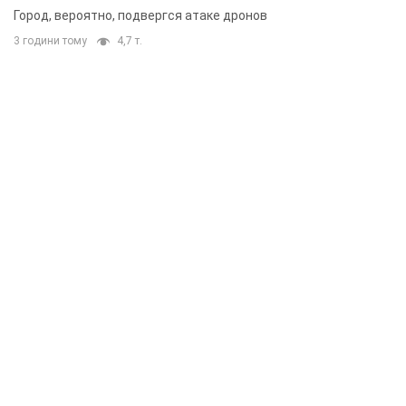
Город, вероятно, подвергся атаке дронов
3 години тому
4,7 т.