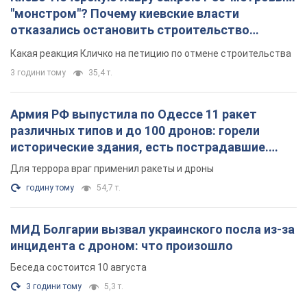
"монстром"? Почему киевские власти
отказались остановить строительство
небоскреба "московского верующего"
Какая реакция Кличко на петицию по отмене строительства
3 години тому
35,4 т.
Армия РФ выпустила по Одессе 11 ракет
различных типов и до 100 дронов: горели
исторические здания, есть пострадавшие.
Фото и видео
Для террора враг применил ракеты и дроны
годину тому
54,7 т.
МИД Болгарии вызвал украинского посла из-за
инцидента с дроном: что произошло
Беседа состоится 10 августа
3 години тому
5,3 т.