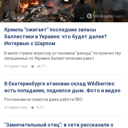
Кремль "сжигает" последние запасы
баллистики в Украине: что будет далее?
Интервью с Шарпом
В июле страна-агрессор установила "рекорд" по количеству
запущенных по Украине баллистических ракет
4 години тому
46,7 т.
В Екатеринбурге атакован склад Wildberries:
есть попадания, поднялся дым. Фото и видео
Россиянам не помогла даже работа ПВО
4 години тому
8,9 т.
"Замечательный отец": в сети рассказали о