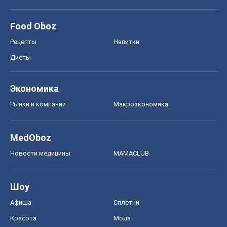
Food Oboz
Рецепты
Напитки
Диеты
Экономика
Рынки и компании
Mакроэкономика
MedOboz
Новости медицины
MAMACLUB
Шоу
Афиша
Сплетни
Красота
Мода