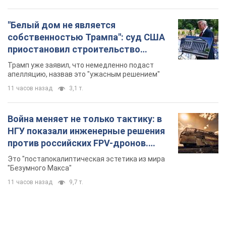
"Белый дом не является
собственностью Трампа": суд США
приостановил строительство
бального зала стоимостью 400 млн
Трамп уже заявил, что немедленно подаст
долларов
апелляцию, назвав это "ужасным решением"
11 часов назад
3,1 т.
Война меняет не только тактику: в
НГУ показали инженерные решения
против российских FPV-дронов.
Фото
Это "постапокалиптическая эстетика из мира
"Безумного Макса"
11 часов назад
9,7 т.