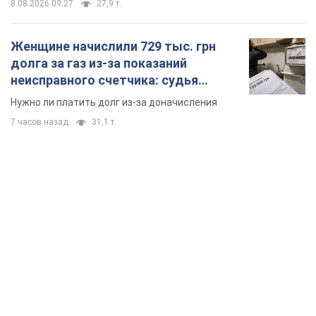
8.08.2026 09:27
27,9 т.
Женщине начислили 729 тыс. грн
долга за газ из-за показаний
неисправного счетчика: судья
вынес неожиданное решение
Нужно ли платить долг из-за доначисления
7 часов назад
31,1 т.