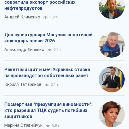
сократили экспорт российских
нефтепродуктов
Андрей Клименко
1,4 т.
Два супертурнира Магучих: спортивній
календарь осени-2026
Александр Липенко
2,1 т.
Ракетный щит и меч Украины: ставка
на производство собственных ракет
Кирилл Татаринов
2,1 т.
Посмертная "презумпция виновности":
кто разрешил ТЦК судить погибших
защитников
Марина Ставнійчук
5,0 т.