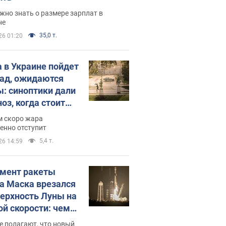
жно знать о размере зарплат в
не
35,0 т.
26 01:20
 в Украине пойдет
пад, ожидаются
ы: синоптики дали
оз, когда стоит
ать изменения
м скоро жара
ды
енно отступит
5,4 т.
26 14:59
мент ракеты
а Маска врезался
верхность Луны на
ой скорости: чем
закончилось
е полагают, что новый