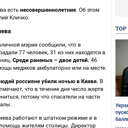
ва есть
несовершеннолетние
. Об этом
лий Кличко.
TO
иева
оличной мэрии сообщили, что в
радали 77 человек, 31 из них находятся в
ьниц.
Среди раненых – двое детей.
46
ощь медиков амбулаторно или на месте.
людей россияне убили ночью в Киеве.
В
мечают, что в течение дня число жертв
иться, потому что спасатели на части
валы.
Укра
пуск
иева работают в штатном режиме и в
балл
помощь жителям столицы. Директор
пров
Глава 