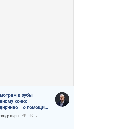
мотрим в зубы
еному коню:
дирчиво – о помощи
аине
4,6 т.
сандр Кирш