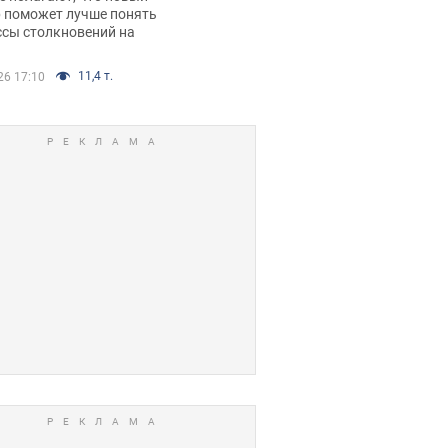
р поможет лучше понять
ссы столкновений на
11,4 т.
26 17:10