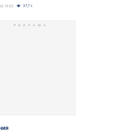
37,7 т.
26 19:03
ения