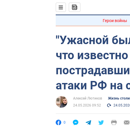
Герои войны
"Ужасной был
что известно
пострадавших
атаки РФ на 
Алексей Лютиков
Жизнь стол
24.05.2026 09:52
24.05.202
0