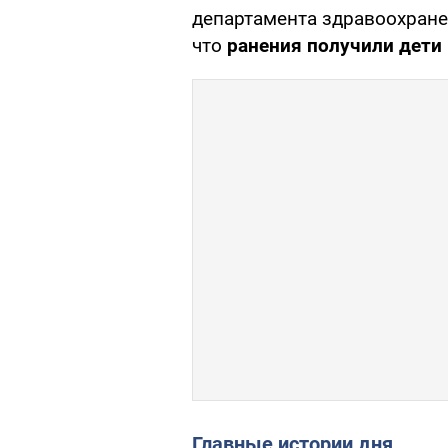
департамента здравоохране
что
ранения получили дети 
Главные истории дня