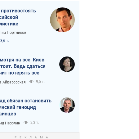
 противостоять
сийской
листике
лий Портников
3,6 т.
мотря на все, Киев
тоит. Ведь сдаться
чит потерять все
9,5 т.
а Айвазовская
ад обязан остановить
инский геноцид
аинцев
2,3 т.
ид Невзлин