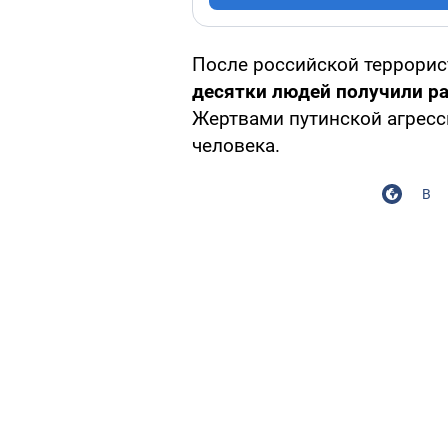
После российской террорист
десятки людей получили р
Жертвами путинской агресси
человека.
В