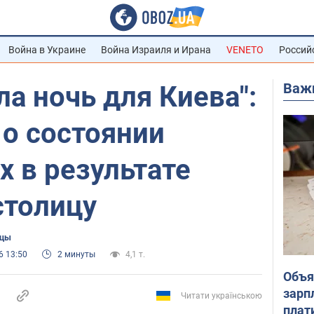
Война в Украине
Война Израиля и Ирана
VENETO
Россий
Важ
а ночь для Киева":
 о состоянии
 в результате
столицу
ицы
6 13:50
2 минуты
4,1 т.
Объя
зарп
Читати українською
плат