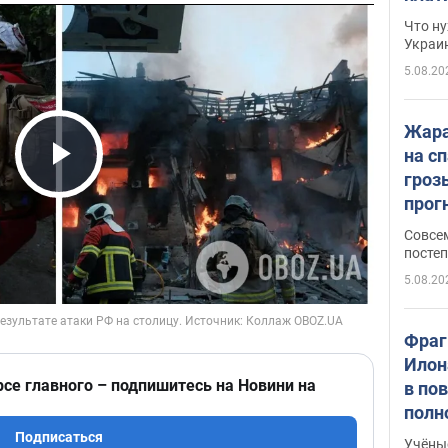
Что ну
Украи
5.08.20
Жара
на с
гроз
Play Video
прогн
ожид
Совсе
пого
постеп
5.08.20
Фраг
Илон
рсе главного – подпишитесь на Новини на
в по
полн
всё 
Подписаться
Учёны