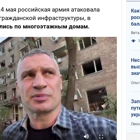
24 мая российская армия атаковала
Как
рос
гражданской инфраструктуры, в
бал
ились по многоэтажным домам.
Вита
1
Нес
выс
зна
Ольг
Зап
пут
укр
Леон