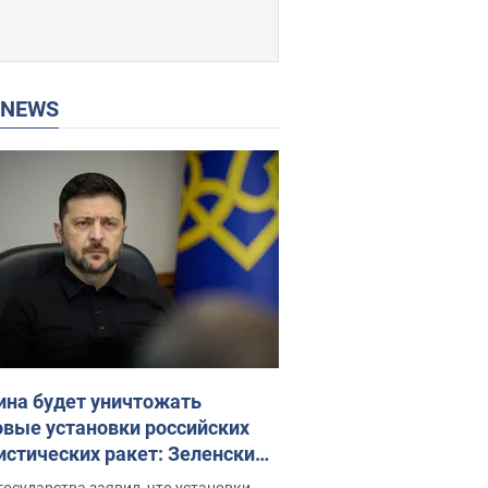
P NEWS
ина будет уничтожать
овые установки российских
истических ракет: Зеленский
ел заседание СНБО
государства заявил, что установки