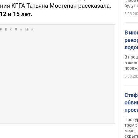
ния КГГА Татьяна Мостепан рассказала,
будут
12 и 15 лет.
5.08.20
В ию
реко
лодо
обна
В про
в живо
пораж
5.08.20
Стеф
обви
прос
млн 
Прокур
трем э
меры п
скрыт