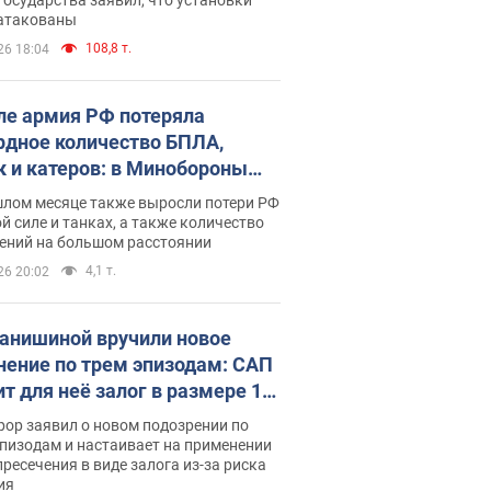
 атакованы
108,8 т.
26 18:04
ле армия РФ потеряла
рдное количество БПЛА,
к и катеров: в Минобороны
родовали статистику
шлом месяце также выросли потери РФ
й силе и танках, а также количество
ений на большом расстоянии
4,1 т.
26 20:02
анишиной вручили новое
нение по трем эпизодам: САП
ит для неё залог в размере 15
грн
ор заявил о новом подозрении по
пизодам и настаивает на применении
ресечения в виде залога из-за риска
ия