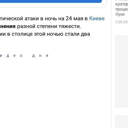
крате
проце
Луне
ической атаки в ночь на 24 мая в
Киеве
5.08.20
анения
разной степени тяжести.
и в столице этой ночью стали два
идео дня