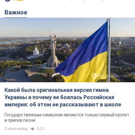
Какой была оригинальная версия гимна
Украины и почему ее боялась Российская
империя: об этом не рассказывают в школе
Государственным символом являются только первый куплет
и припев песни
2 часа назад
6,2 т.
Александру Пономареву – 53: что
известно о трех детях секс-
символа 90-х и как они выглядят
Несмотря на развитие карьеры, артист не
забывал о личном счастье
7 часов назад
7,4 т.