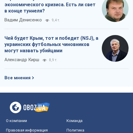
Александр Кирш
8,9 т.
Все мнения
О компании
Команда
Правовая информация
Политика
конфиденциальности
Реклама на сайте
Документы
Редакционная политика
Журналисты OBOZ.UA на месте
событий
OBOZ.UA
Политика