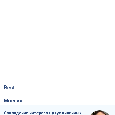
Rest
Мнения
Совпадение интересов двух циничных
игроков или тайный план Трампа и
Путина?
Виктор Швец
14,7 т.
Минск готовится к функционированию
в условиях масштабного военного
кризиса