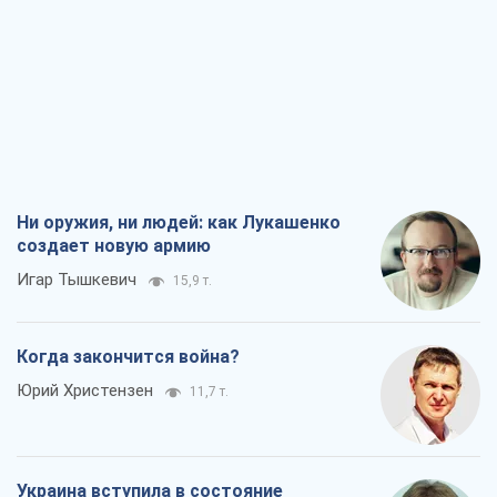
Ни оружия, ни людей: как Лукашенко
создает новую армию
Игар Тышкевич
15,9 т.
Когда закончится война?
Юрий Христензен
11,7 т.
Украина вступила в состояние
экономического кризиса. Есть ли свет
в конце туннеля?
Вадим Денисенко
9,4 т.
Чей будет Крым, тот и победит (NSJ), а
украинских футбольных чиновников
могут назвать убийцами