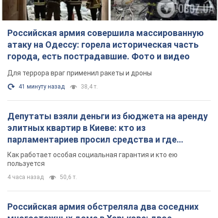
Депутаты взяли деньги из бюджета на аренду
элитных квартир в Киеве: кто из
парламентариев просил средства и где
поселился
Как работает особая социальная гарантия и кто ею
пользуется
4 часа назад
50,6 т.
Российская армия обстреляла два соседних
многоэтажных дома в Харькове: двое
погибших, более 20 пострадавших
Враг умышленно бьет по жилым домам
37 минут назад
3,3 т.