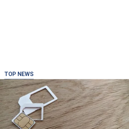
TOP NEWS
Мобильные операторы подняли тарифы "до
предела", но качество связи ухудшилось:
стоит ли жаловаться на цены
Почему цены на мобильную связь выросли в разы и как
улучшить качество интернета в телефоне
2 години тому
11,1 т.