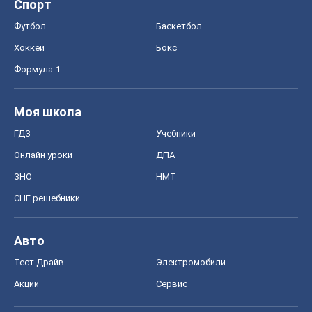
Онлайн уроки
ДПА
ЗНО
НМТ
СНГ решебники
Авто
Тест Драйв
Электромобили
Акции
Сервис
Food Oboz
Рецепты
Напитки
Диеты
Экономика
Рынки и компании
Mакроэкономика