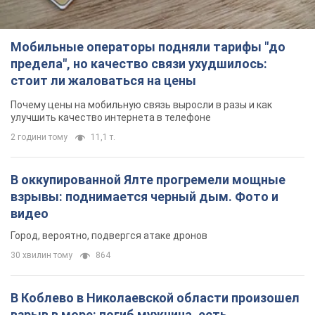
В оккупированной Ялте прогремели мощные
взрывы: поднимается черный дым. Фото и
видео
Город, вероятно, подвергся атаке дронов
30 хвилин тому
864
В Коблево в Николаевской области произошел
взрыв в море: погиб мужчина, есть
пострадавшие
Мужчина, вероятно, подорвался на морской мине
годину тому
2,3 т.