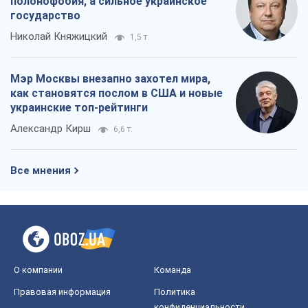
Все мнения
О компании
Команда
Правовая информация
Политика
конфиденциальности
Реклама на сайте
Документы
Редакционная политика
Журналисты OBOZ.UA на месте
событий
OBOZ.UA
Политика
Мир
Расследования