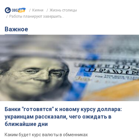
Банки "готовятся" к новому курсу доллара:
украинцам рассказали, чего ожидать в
ближайшие дни
Каким будет курс валюты в обменниках
6.08.2026 22:58
151,9 т.
Украинцам обещают по 850 грн от
мобильных операторов: что не так с
этими сообщениями
Как не попасть в ловушку мошенников
6.08.2026 21:02
16,6 т.