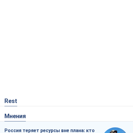
Rest
Мнения
Россия теряет ресурсы вне плана: кто
на самом деле диктует темп войны
Сергей Мисюра
339
"Мы уже переживали и худшее":
Украине не стоит поддаваться
отчаянию из-за ракетного террора
Сергей Марченко, эксперт
3,8 т.