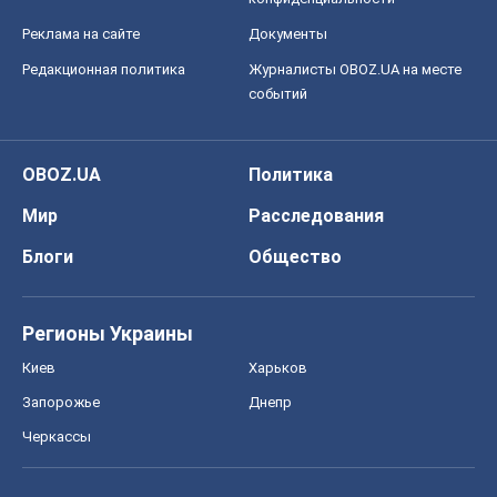
Блоги
Общество
Регионы Украины
Киев
Харьков
Запорожье
Днепр
Черкассы
Спорт
Футбол
Баскетбол
Хоккей
Бокс
Формула-1
Моя школа
ГДЗ
Учебники