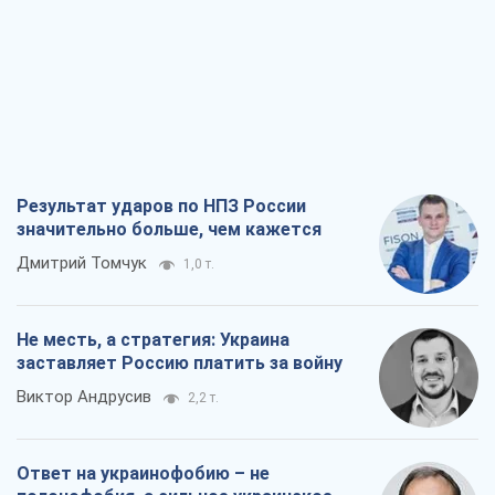
значительно больше, чем кажется
Дмитрий Томчук
1,0 т.
Не месть, а стратегия: Украина
заставляет Россию платить за войну
Виктор Андрусив
2,2 т.
Ответ на украинофобию – не
полонофобия, а сильное украинское
государство
Николай Княжицкий
1,5 т.
Мэр Москвы внезапно захотел мира,
как становятся послом в США и новые
украинские топ-рейтинги
Александр Кирш
6,6 т.