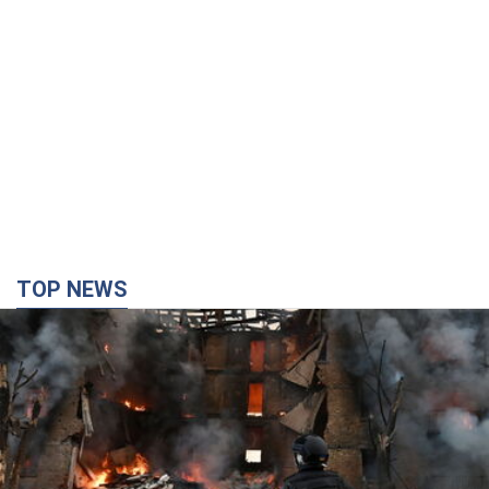
TOP NEWS
Кремль "сжигает" последние запасы
баллистики в Украине: что будет далее?
Интервью с Шарпом
В июле страна-агрессор установила "рекорд" по количеству
запущенных по Украине баллистических ракет
4 часа назад
46,2 т.