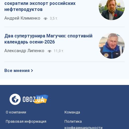
О компании
Команда
Правовая информация
Политика
конфиденциальности
Реклама на сайте
Документы
Редакционная политика
Журналисты OBOZ.UA на месте
событий
OBOZ.UA
Политика
Мир
Расследования
Блоги
Общество