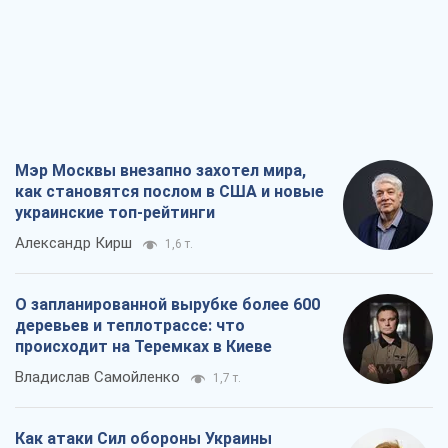
О запланированной вырубке более 600
деревьев и теплотрассе: что
происходит на Теремках в Киеве
Владислав Самойленко
1,7 т.
Как атаки Сил обороны Украины
сократили экспорт российских
нефтепродуктов
Андрей Клименко
3,5 т.
Два супертурнира Магучих: спортивній
календарь осени-2026
Александр Липенко
11,0 т.
Все мнения