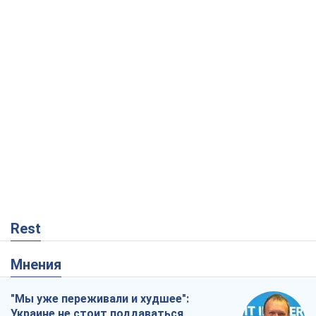
Rest
Мнения
"Мы уже переживали и худшее":
Украине не стоит поддаваться
отчаянию из-за ракетного террора
Сергей Марченко, эксперт
1,2 т.
Кремль переносит войну в тыл Европы:
под угрозой критическая логистика
Виктор Ягун
12,4 т.
Ответ на украинофобию – не
полонофобия, а сильное украинское