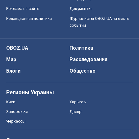
Регионы Украины
Киев
Харьков
Запорожье
Днепр
Черкассы
Спорт
Футбол
Баскетбол
Хоккей
Бокс
Формула-1
Моя школа
ГДЗ
Учебники
Онлайн уроки
ДПА
ЗНО
НМТ