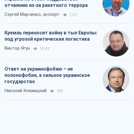
государство
Николай Княжицкий
102
Мэр Москвы внезапно захотел мира,
как становятся послом в США и новые
украинские топ-рейтинги
Александр Кирш
1,6 т.