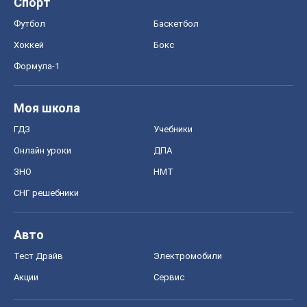
СНГ решебники
Авто
Тест Драйв
Электромобили
Акции
Сервис
Food Oboz
Рецепты
Напитки
Диеты
Экономика
Рынки и компании
Mакроэкономика
MedOboz