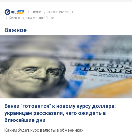
Банки "готовятся" к новому курсу доллара:
украинцам рассказали, чего ожидать в
ближайшие дни
Каким будет курс валюты в обменниках
12 часов назад
150,2 т.
Украинцам обещают по 850 грн от
мобильных операторов: что не так с
этими сообщениями
Как не попасть в ловушку мошенников
6.08.2026 21:02
14,9 т.
Самый дорогой футболист