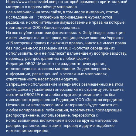
https://www.obozrevatel.com
, на которой размещен оригинальный
материал в первом абзаце материала.
Все материалы на этом сайте, в том числе интервью, статьи,
исследования – служебные произведения журналистов
редакции, исключительные имущественные права на которые
принадлежат ООО «Золотая середина».
На все опубликованные фотоматериалы Getty Images редакция
имеет имущественные права, защищаемые законом Украины
«Об авторских правах и смежных правах», никто не имеет права
без письменного разрешения ООО «Золотая середина» их
использовать, они не подлежат дальнейшему воспроизводству,
переводу, распространению в любой форме.
Редакция OBOZ.UA может не разделять точку зрения,
изложенную в авторском материале. За достоверность
информации, размещенной в рекламных материалах,
ответственность несет рекламодатель.
Запрещено использование материалов размещенных на этом
сайте, даже с указанием гиперссылки на страницу этого сайта,
логотипа OBOZ.UA или любого другого упоминания, но без
письменного разрешения Редакции/ООО «Золотая середина»
Незаконным использованием материалов будет считаться:
любое копирование, публикация, перепечатка, последующее
распространение, использование, переработка с
использованием, включением в состав других материалов,
распространение, адаптация, перевод и другие подобные
изменения материала.