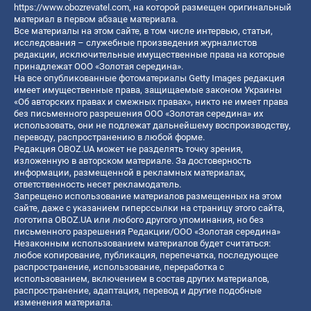
https://www.obozrevatel.com
, на которой размещен оригинальный
материал в первом абзаце материала.
Все материалы на этом сайте, в том числе интервью, статьи,
исследования – служебные произведения журналистов
редакции, исключительные имущественные права на которые
принадлежат ООО «Золотая середина».
На все опубликованные фотоматериалы Getty Images редакция
имеет имущественные права, защищаемые законом Украины
«Об авторских правах и смежных правах», никто не имеет права
без письменного разрешения ООО «Золотая середина» их
использовать, они не подлежат дальнейшему воспроизводству,
переводу, распространению в любой форме.
Редакция OBOZ.UA может не разделять точку зрения,
изложенную в авторском материале. За достоверность
информации, размещенной в рекламных материалах,
ответственность несет рекламодатель.
Запрещено использование материалов размещенных на этом
сайте, даже с указанием гиперссылки на страницу этого сайта,
логотипа OBOZ.UA или любого другого упоминания, но без
письменного разрешения Редакции/ООО «Золотая середина»
Незаконным использованием материалов будет считаться:
любое копирование, публикация, перепечатка, последующее
распространение, использование, переработка с
использованием, включением в состав других материалов,
распространение, адаптация, перевод и другие подобные
изменения материала.