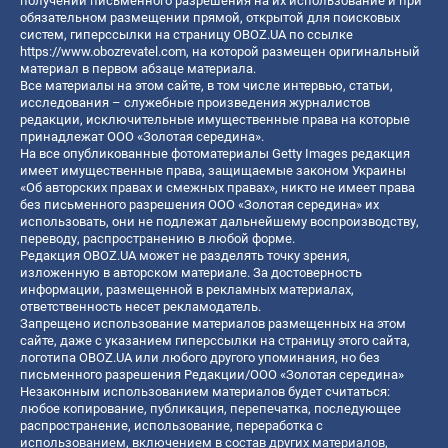
получении письменного разрешения на их использование и при
обязательном размещении прямой, открытой для поисковых
систем, гиперссылки на страницу OBOZ.UA по ссылке
https://www.obozrevatel.com
, на которой размещен оригинальный
материал в первом абзаце материала.
Все материалы на этом сайте, в том числе интервью, статьи,
исследования – служебные произведения журналистов
редакции, исключительные имущественные права на которые
принадлежат ООО «Золотая середина».
На все опубликованные фотоматериалы Getty Images редакция
имеет имущественные права, защищаемые законом Украины
«Об авторских правах и смежных правах», никто не имеет права
без письменного разрешения ООО «Золотая середина» их
использовать, они не подлежат дальнейшему воспроизводству,
переводу, распространению в любой форме.
Редакция OBOZ.UA может не разделять точку зрения,
изложенную в авторском материале. За достоверность
информации, размещенной в рекламных материалах,
ответственность несет рекламодатель.
Запрещено использование материалов размещенных на этом
сайте, даже с указанием гиперссылки на страницу этого сайта,
логотипа OBOZ.UA или любого другого упоминания, но без
письменного разрешения Редакции/ООО «Золотая середина»
Незаконным использованием материалов будет считаться:
любое копирование, публикация, перепечатка, последующее
распространение, использование, переработка с
использованием, включением в состав других материалов,