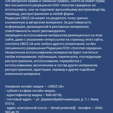
«Об авторских правах и смежных правах», никто не имеет права
без письменного разрешения ООО «Золотая середина» их
использовать, они не подлежат дальнейшему воспроизводству,
переводу, распространению в любой форме.
Редакция OBOZ.UA может не разделять точку зрения,
изложенную в авторском материале. За достоверность
информации, размещенной в рекламных материалах,
ответственность несет рекламодатель.
Запрещено использование материалов размещенных на этом
сайте, даже с указанием гиперссылки на страницу этого сайта,
логотипа OBOZ.UA или любого другого упоминания, но без
письменного разрешения Редакции/ООО «Золотая середина»
Незаконным использованием материалов будет считаться:
любое копирование, публикация, перепечатка, последующее
распространение, использование, переработка с
использованием, включением в состав других материалов,
распространение, адаптация, перевод и другие подобные
изменения материала.
Название онлайн медиа — «OBOZ.UA»
- субъект в сфере онлайн медиа;
- идентификатор медиа — R40-06156;
- почтовый адрес — ул. Деревообрабатывающая, д. 7, г. Киев,
01013;
- адрес электронной почты —
[email protected]
; - телефон — (044)
585 46 20