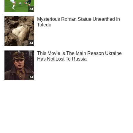
Что там нового у Меган Маркл и принца Гарри - читай у
нас в Instagram.
Подписаться
Подписаться
Кино
Оливия Уайлд расстегнула...