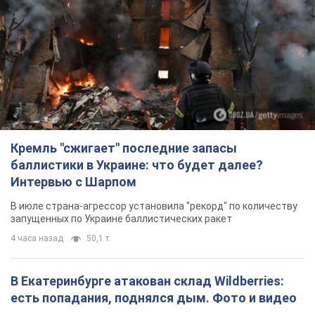
Кремль "сжигает" последние запасы
баллистики в Украине: что будет далее?
Интервью с Шарпом
В июле страна-агрессор установила "рекорд" по количеству
запущенных по Украине баллистических ракет
4 часа назад
50,1 т.
В Екатеринбурге атакован склад Wildberries:
есть попадания, поднялся дым. Фото и видео
Россиянам не помогла даже работа ПВО
4 часа назад
9,2 т.
"Замечательный отец": в сети рассказали о
мужчине, которого Россия убила ударом по
Броварам. Фото
Мужчину вспоминают как профессионала своего дела