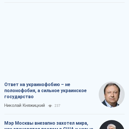
Ответ на украинофобию – не
полонофобия, а сильное украинское
государство
Николай Княжицкий
237
Мэр Москвы внезапно захотел мира,
как становятся послом в США и новые
украинские топ-рейтинги
Александр Кирш
2,2 т.
О запланированной вырубке более 600
деревьев и теплотрассе: что
происходит на Теремках в Киеве
Владислав Самойленко
1,8 т.