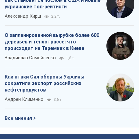
Как атаки Сил обороны Украины
сократили экспорт российских
нефтепродуктов
Андрей Клименко
3,6 т.
Все мнения
О компании
Команда
Правовая информация
Политика
конфиденциальности
Реклама на сайте
Документы
Редакционная политика
Журналисты OBOZ.UA на месте