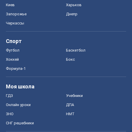
Хоккей
Бокс
Формула-1
Моя школа
ГДЗ
Учебники
Онлайн уроки
ДПА
ЗНО
НМТ
СНГ решебники
Авто
Тест Драйв
Электромобили
Акции
Сервис
Food Oboz
Рецепты
Напитки