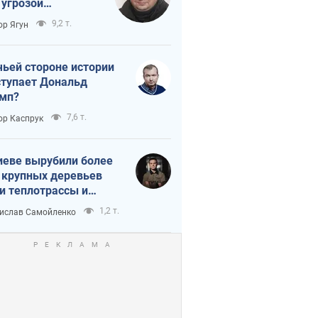
 угрозой
тическая
9,2 т.
ор Ягун
истика
чьей стороне истории
тупает Дональд
мп?
7,6 т.
ор Каспрук
иеве вырубили более
 крупных деревьев
и теплотрассы и
реки Генплану
1,2 т.
ислав Самойленко