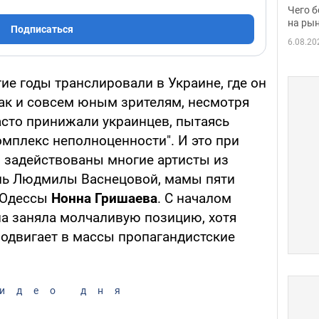
вака
Чего б
на рын
Подписаться
6.08.20
ие годы транслировали в Украине, где он
ак и совсем юным зрителям, несмотря
часто принижали украинцев, пытаясь
омплекс неполноценности". И это при
и задействованы многие артисты из
оль Людмилы Васнецовой, мамы пяти
а Одессы
Нонна Гришаева
. С началом
а заняла молчаливую позицию, хотя
родвигает в массы пропагандистские
идео дня