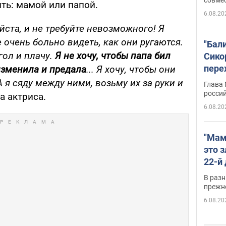
ить: мамой или папой.
6.08.20
йста, и не требуйте невозможного! Я
 очень больно видеть, как они ругаются.
"Бал
гол и плачу.
Я не хочу, чтобы папа бил
Сико
пере
 изменила и предала
... Я хочу, чтобы они
Укра
А я сяду между ними, возьму их за руки и
Глава
росси
ла актриса.
6.08.20
"Мам
это 
22-й
масс
В разн
возв
прежн
виде
6.08.20