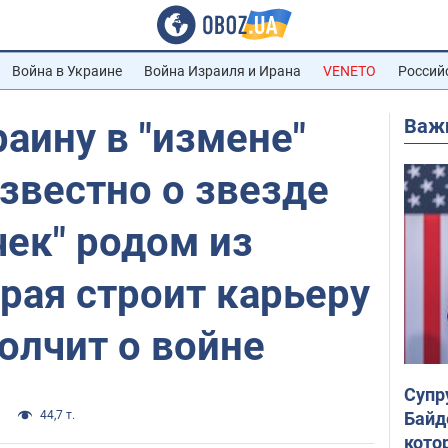
Война в Украине
Война Израиля и Ирана
VENETO
Россий
Важ
аину в "измене"
известно о звезде
ек" родом из
рая строит карьеру
олчит о войне
Супр
Байд
44,7 т.
кото