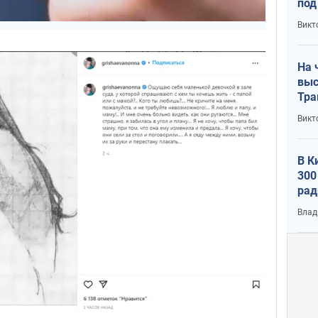
под
кри
Викт
лог
На 
выс
Тра
Викт
В К
300
рад
воп
Влад