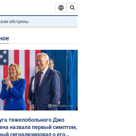
ские обстрелы
ное
уга тяжелобольного Джо
ена назвала первый симптом,
рый сигнализировал о его