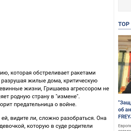
TO
сию, которая обстреливает ракетами
 разрушая жилые дома, критическую
невинные жизни, Гришаева агрессором не
яет родную страну в "измене".
"Защ
орит предательница о войне.
об а
FREY
 ей, видите ли, сложно разобраться. Она
подд
девочкой, которую в суде родители
Европ
совме