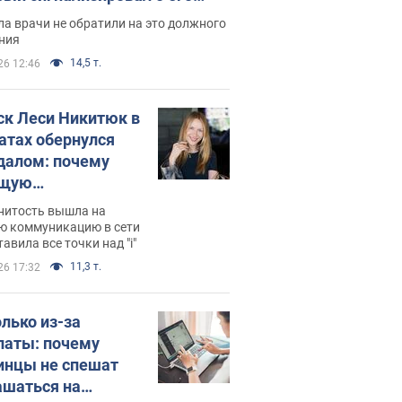
ессивном" раке
а врачи не обратили на это должного
ния
14,5 т.
26 12:46
ск Леси Никитюк в
атах обернулся
далом: почему
ущую
раведливо
нитость вышла на
йтили
ю коммуникацию в сети
тавила все точки над "i"
11,3 т.
26 17:32
олько из-за
латы: почему
инцы не спешат
ашаться на