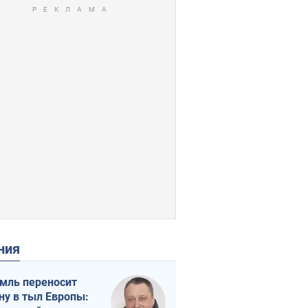
ения
мль переносит
ну в тыл Европы: