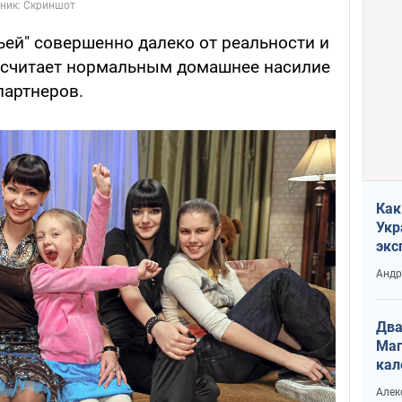
мьей" совершенно далеко от реальности и
, считает нормальным домашнее насилие
партнеров.
Как
Укр
экс
неф
Андр
Два
Маг
кал
Алек