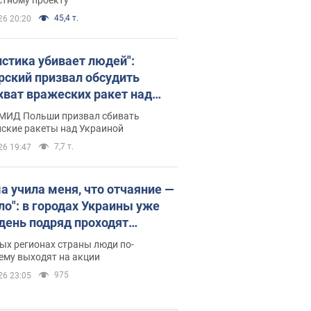
45,4 т.
26 20:20
истика убивает людей":
рский призвал обсудить
хват вражеских ракет над
иной
 МИД Польши призвал сбивать
йские ракеты над Украиной
7,7 т.
26 19:47
а учила меня, что отчаяние —
зло": в городах Украины уже
 день подряд проходят
овые митинги за
ых регионах страны люди по-
ращение Федорова. Фото и
ему выходят на акции
о
975
26 23:05