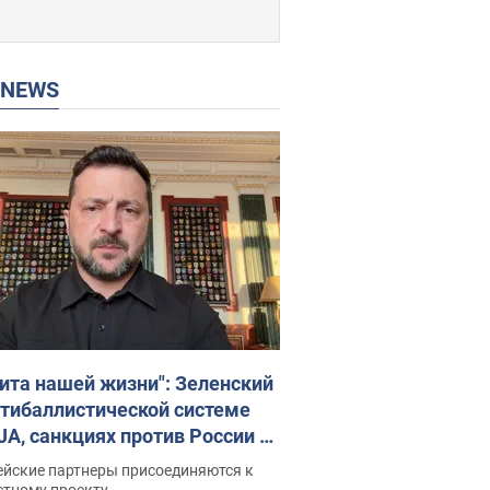
P NEWS
ита нашей жизни": Зеленский
нтибаллистической системе
JA, санкциях против России и
ержке аграриев. Видео
ейские партнеры присоединяются к
стному проекту