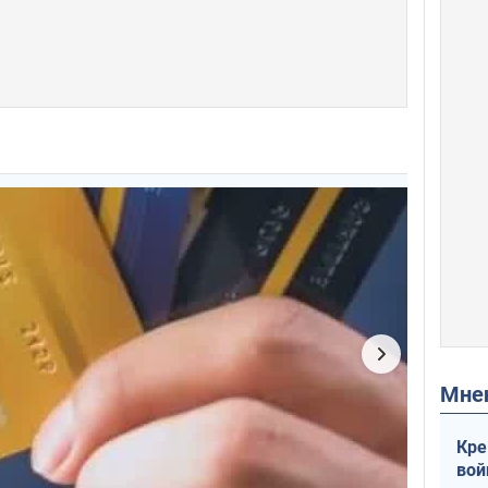
Мн
Кре
вой