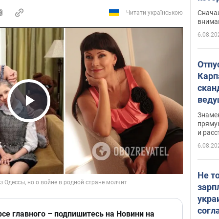
"агр
Сначал
Читати українською
внима
6.08.20
Отпу
Карп
скан
вед
несп
Play Video
Знаме
захе
пряму
и расс
6.08.20
Не т
зарп
укра
согл
рсе главного – подпишитесь на Новини на