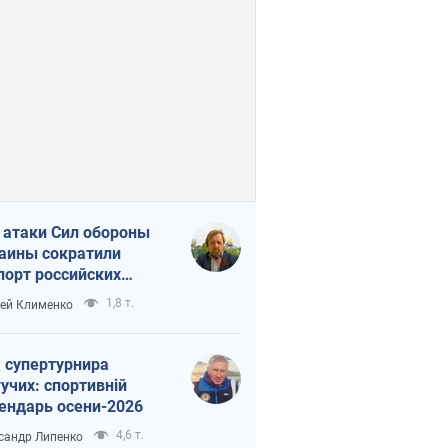
 атаки Сил обороны
аины сократили
порт российских
тепродуктов
1,8 т.
ей Клименко
 супертурнира
учих: спортивній
ендарь осени-2026
4,6 т.
сандр Липенко