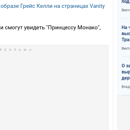
под
образе Грейс Келли на страницах Vanity
кри
Викт
лог
ли смогут увидеть "Принцессу Монако",
На 
выс
Тра
Викт
О з
выр
дер
что
Влад
Тер