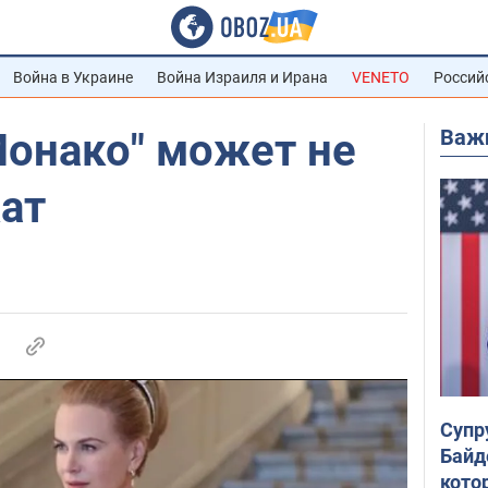
Война в Украине
Война Израиля и Ирана
VENETO
Россий
Важ
Монако" может не
ат
Супр
Байд
кото