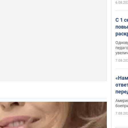
6.08.20
С 1 
повы
раск
Однов
педаг
увелич
7.08.20
«Нам
отве
пере
Patri
Амери
боепр
7.08.20