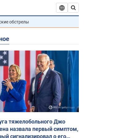
ские обстрелы
ное
уга тяжелобольного Джо
ена назвала первый симптом,
рый сигнализировал о его