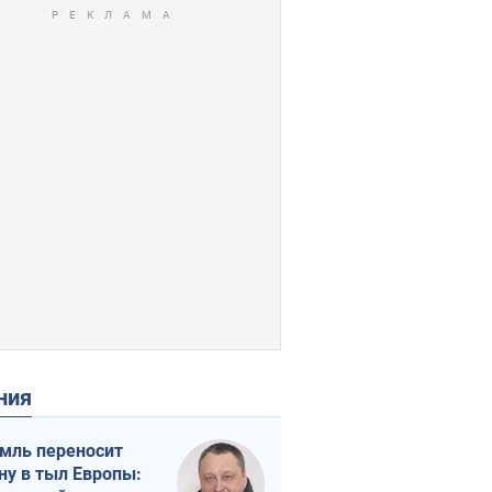
ения
мль переносит
ну в тыл Европы: