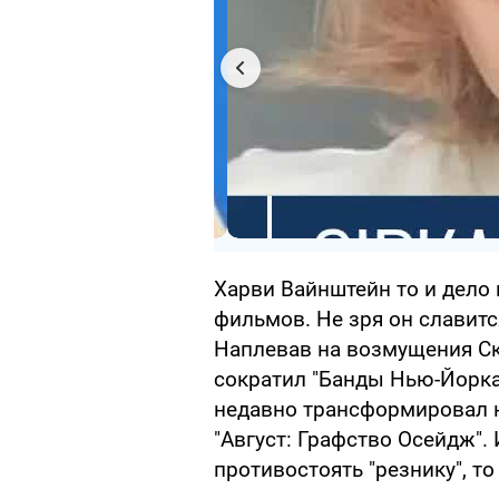
Харви Вайнштейн то и дело
фильмов. Не зря он славит
Наплевав на возмущения Ск
сократил "Банды Нью-Йорка
недавно трансформировал н
"Август: Графство Осейдж".
противостоять "резнику", то