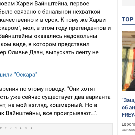
ловам Харви Вайнштейна, первое
ыло связано с банальной нехваткой
TO
качественно и в срок. К тому же Харви
Оскаром", мол, в этом году претендентов и
з Вайнштейны оказались недовольны
аком виде, в котором представил
ер Оливье Даан, выпускать ленту не
шили "Оскара"
зрения по этому поводу: "Они хотят
сть уже сейчас существует два варианта
"Защ
ант, на мой взгляд, кошмарный. Но в
об а
ак Вайнштейны, все проигрывают…".
FREY
подд
Европ
совме