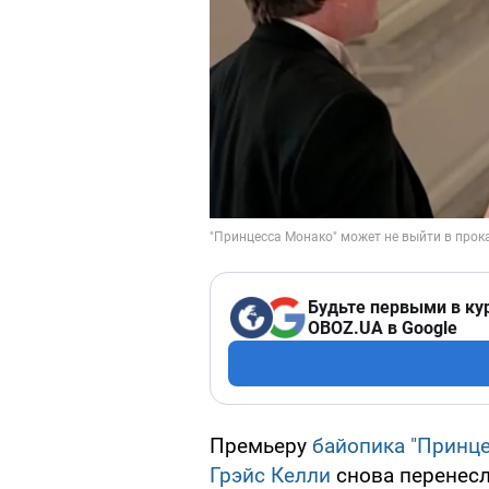
Будьте первыми в ку
OBOZ.UA в Google
Премьеру
байопика "Принц
Грэйс Келли
снова перенесл