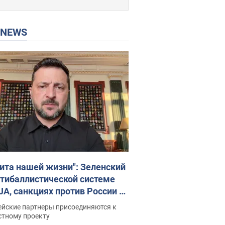
P NEWS
ита нашей жизни": Зеленский
нтибаллистической системе
JA, санкциях против России и
ержке аграриев. Видео
ейские партнеры присоединяются к
стному проекту