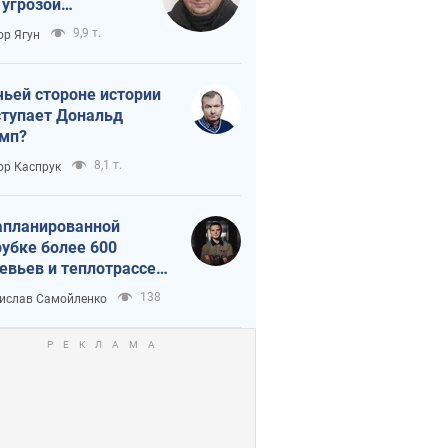
 угрозой
тическая
9,9 т.
ор Ягун
истика
чьей стороне истории
тупает Дональд
мп?
8,1 т.
ор Каспрук
апланированной
убке более 600
евьев и теплотрассе:
 происходит на
138
ислав Самойленко
емках в Киеве