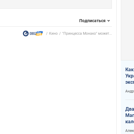
Подписаться
Кино
"Принцесса Монако" может...
Как
Укр
экс
неф
Андр
Два
Маг
кал
Алек