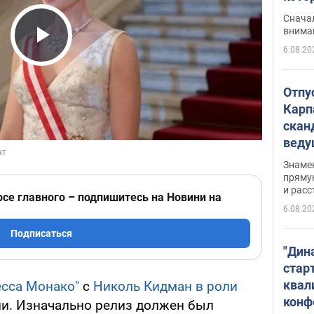
"агр
Сначал
внима
6.08.20
Play Video
Отпу
Карп
скан
вед
несп
Знаме
захе
пряму
и расс
рсе главного – подпишитесь на Новини на
6.08.20
Подписаться
"Дин
стар
квал
есса Монако"
с
Николь Кидман в роли
конф
и. Изначально релиз должен был