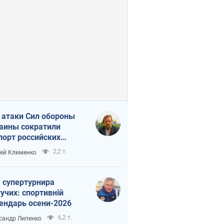
 атаки Сил обороны
аины сократили
порт российских
тепродуктов
2,2 т.
ей Клименко
 супертурнира
учих: спортивній
ендарь осени-2026
6,2 т.
сандр Липенко