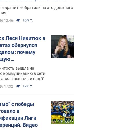
ессивном" раке
а врачи не обратили на это должного
ния
15,9 т.
26 12:46
ск Леси Никитюк в
атах обернулся
далом: почему
ущую
раведливо
нитость вышла на
йтили
ю коммуникацию в сети
тавила все точки над "i"
12,6 т.
26 17:32
амо" с победы
товало в
ификации Лиги
еренций. Видео