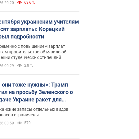
63,6 т.
26 20:20
сентября украинским учителям
сят зарплаты: Корецкий
рыл подробности
ременно с повышением зарплат
огам правительство объявило об
ении студенческих стипендий
2,8 т.
26 00:29
 они тоже нужны»: Трамп
тил на просьбу Зеленского о
даче Украине ракет для
ot
канские запасы отдельных видов
ипасов ограничены
579
26 00:59