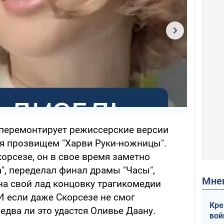
 перемонтирует режиссерские версии
ся прозвищем "Харви Руки-ножницы".
орсезе, он в свое время заметно
", переделал финал драмы "Часы",
Мн
а свой лад концовку трагикомедии
 И если даже Скорсезе не смог
Кре
 едва ли это удастся Оливье Даану.
вой