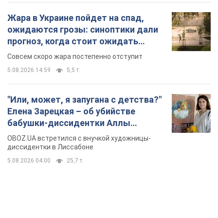
Жара в Украине пойдет на спад,
ожидаются грозы: синоптики дали
прогноз, когда стоит ожидать
изменения погоды
Совсем скоро жара постепенно отступит
5.08.2026 14:59
5,5 т.
"Или, может, я запугана с детства?"
Елена Зарецкая – об убийстве
бабушки-диссидентки Аллы
Горской, критике сына Стуса и
OBOZ.UA встретился с внучкой художницы-
бегстве в Португалию с пятью
диссидентки в Лиссабоне
детьми
5.08.2026 04:00
25,7 т.