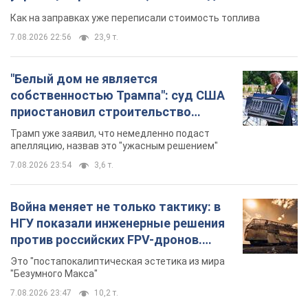
Как на заправках уже переписали стоимость топлива
7.08.2026 22:56
23,9 т.
"Белый дом не является
собственностью Трампа": суд США
приостановил строительство
бального зала стоимостью 400 млн
Трамп уже заявил, что немедленно подаст
долларов
апелляцию, назвав это "ужасным решением"
7.08.2026 23:54
3,6 т.
Война меняет не только тактику: в
НГУ показали инженерные решения
против российских FPV-дронов.
Фото
Это "постапокалиптическая эстетика из мира
"Безумного Макса"
7.08.2026 23:47
10,2 т.