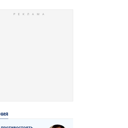
ения
 противостоять