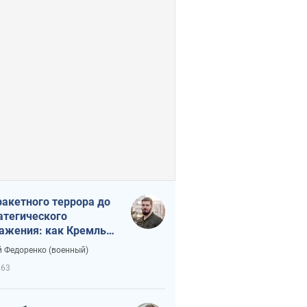
ракетного террора до
атегического
ажения: как Кремль
нал себя в ловушку
 Федоренко (военный)
663