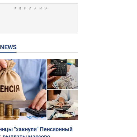
P NEWS
инцы "хакнули" Пенсионный
: выплаты массово