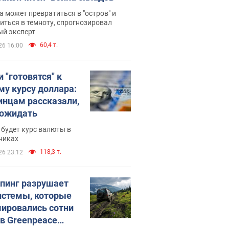
 может превратиться в "остров" и
иться в темноту, спрогнозировал
ый эксперт
60,4 т.
26 16:00
 "готовятся" к
му курсу доллара:
инцам рассказали,
 ожидать
будет курс валюты в
никах
118,3 т.
26 23:12
пинг разрушает
истемы, которые
ировались сотни
 в Greenpeace