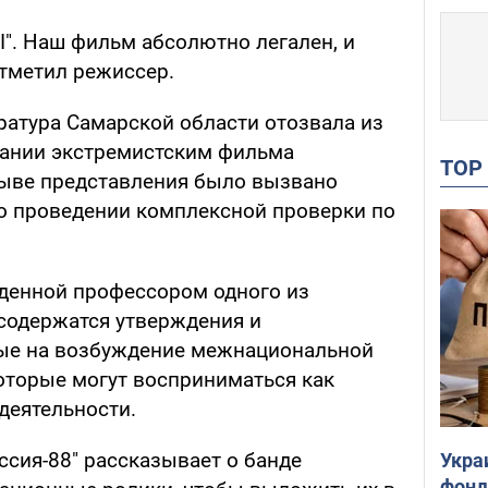
"I". Наш фильм абсолютно легален, и
отметил режиссер.
ратура Самарской области отозвала из
нании экстремистским фильма
TO
тзыве представления было вызвано
о проведении комплексной проверки по
еденной профессором одного из
 содержатся утверждения и
ые на возбуждение межнациональной
оторые могут восприниматься как
деятельности.
сия-88" рассказывает о банде
Укра
фонд