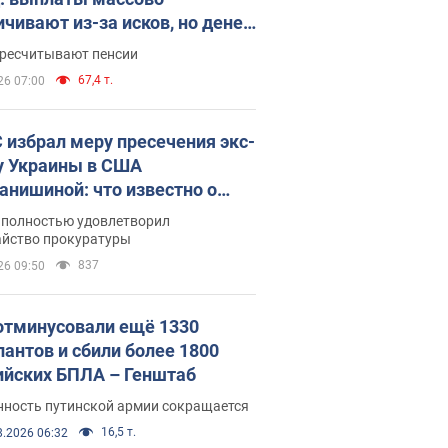
ичивают из-за исков, но денег
ватает
ересчитывают пенсии
67,4 т.
26 07:00
 избрал меру пресечения экс-
у Украины в США
анишиной: что известно о
е полностью удовлетворил
айство прокуратуры
837
26 09:50
отминусовали ещё 1330
пантов и сбили более 1800
ийских БПЛА – Генштаб
нность путинской армии сокращается
16,5 т.
8.2026 06:32