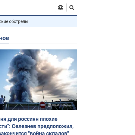
ские обстрелы
ное
еня для россиян плохие
сти": Селезнев предположил,
закончится "война складов"