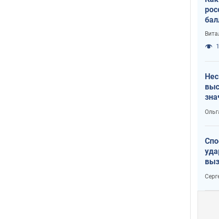
рос
бал
Вита
1
Нес
выс
зна
Ольг
Спо
уда
выз
кат
Серг