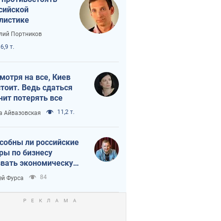
сийской
листике
лий Портников
6,9 т.
мотря на все, Киев
тоит. Ведь сдаться
чит потерять все
11,2 т.
а Айвазовская
собны ли российские
ры по бизнесу
вать экономическую
астрофу?
84
ей Фурса