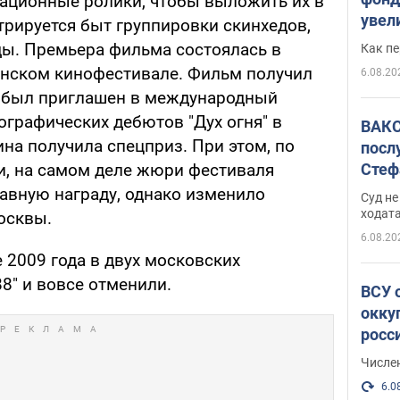
ационные ролики, чтобы выложить их в
увел
трируется быт группировки скинхедов,
не х
ды. Премьера фильма состоялась в
Как п
инском кинофестивале. Фильм получил
6.08.20
и был приглашен в международный
ографических дебютов "Дух огня" в
ВАКС
на получила спецприз. При этом, по
посл
Стеф
, на самом деле жюри фестиваля
деле
лавную награду, однако изменило
Суд н
ходат
осквы.
6.08.20
е 2009 года в двух московских
88" и вовсе отменили.
ВСУ 
окку
росс
Числе
6.0