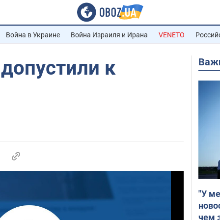
Война в Украине
Война Израиля и Ирана
VENETO
Россий
Важ
 допустили к
"У м
ново
чем 