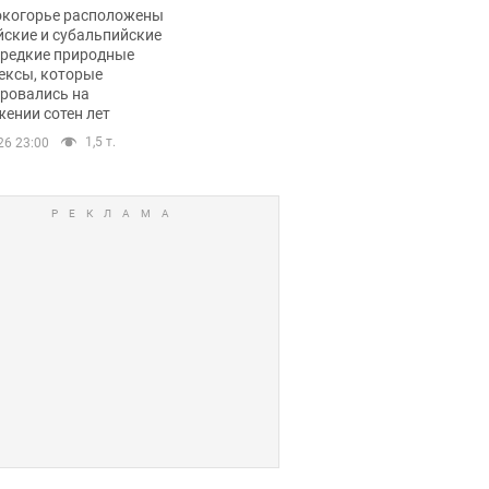
ли тревогу
окогорье расположены
йские и субальпийские
 редкие природные
ексы, которые
ровались на
ении сотен лет
1,5 т.
26 23:00