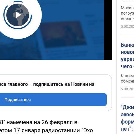
Москва
погруз
военн
Play Video
5.08.20
Банки
ново
укра
чего
Каким 
обмен
рсе главного – подпишитесь на Новини на
5.08.20
Подписаться
"Джи
экос
форм
8" намечена на 26 февраля в
лет":
этом 17 января радиостанции "Эхо