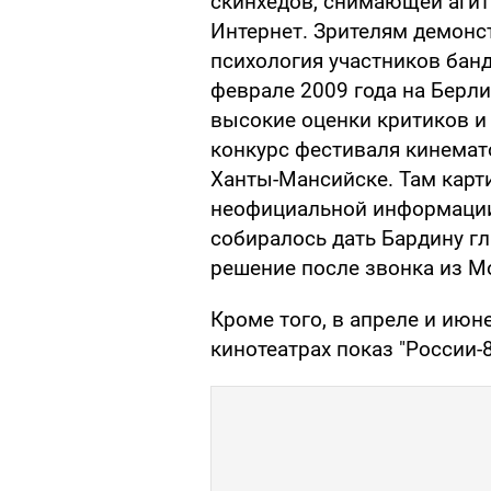
скинхедов, снимающей агит
Интернет. Зрителям демонс
психология участников бан
феврале 2009 года на Берл
высокие оценки критиков 
конкурс фестиваля кинемат
Ханты-Мансийске. Там карти
неофициальной информации
собиралось дать Бардину г
решение после звонка из М
Кроме того, в апреле и июн
кинотеатрах показ "России-