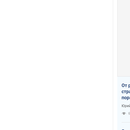
От 
стр
пор
заг
Юрий