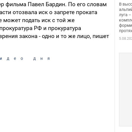
заби
р фильма Павел Бардин. По его словам
В выс
альпи
сти отозвала иск о запрете проката
луга –
е может подать иск с той же
компл
форми
прокуратура РФ и прокуратура
протяж
зрения закона - одно и то же лицо, пишет
5.08.20
идео дня