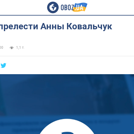
релести Анны Ковальчук
00
1,1 т.