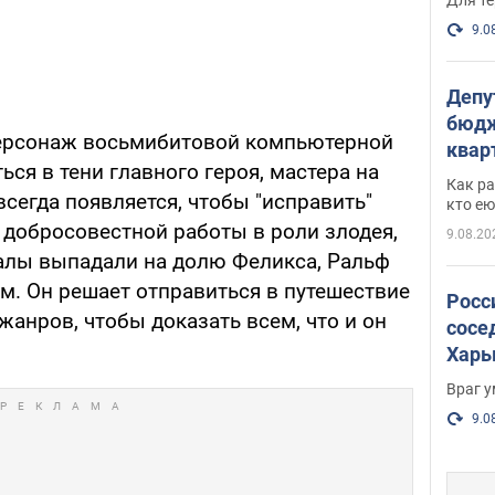
9.0
Депу
бюдж
ерсонаж восьмибитовой компьютерной
кварт
ься в тени главного героя, мастера на
парл
Как ра
всегда появляется, чтобы "исправить"
и гд
кто ею
 добросовестной работы в роли злодея,
9.08.20
валы выпадали на долю Феликса, Ральф
м. Он решает отправиться в путешествие
Росс
анров, чтобы доказать всем, что и он
сосе
Харь
пост
Враг 
9.0