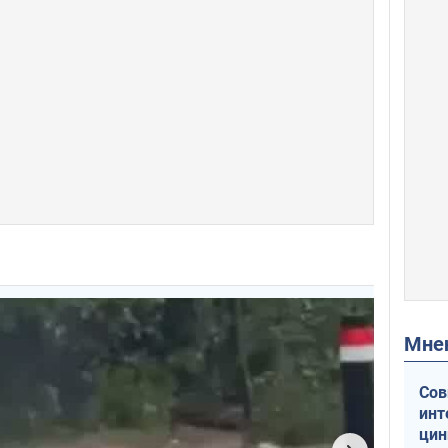
Мн
Сов
инт
цин