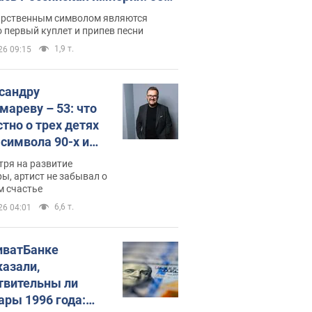
 не рассказывают в школе
арственным символом являются
 первый куплет и припев песни
1,9 т.
26 09:15
сандру
мареву – 53: что
стно о трех детях
-символа 90-х и
они выглядят
тря на развитие
ы, артист не забывал о
м счастье
6,6 т.
26 04:01
иватБанке
казали,
твительны ли
ары 1996 года: