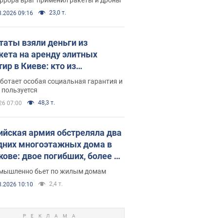
23,0 т.
8.2026 09:16
таты взяли деньги из
ета на аренду элитных
ир в Киеве: кто из
аментариев просил средства
ботает особая социальная гарантия и
е поселился
 пользуется
48,3 т.
26 07:00
ийская армия обстреляла два
дних многоэтажных дома в
кове: двое погибших, более 20
радавших
умышленно бьет по жилым домам
2,4 т.
8.2026 10:10