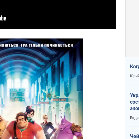
Ког
Юрий
Укр
сос
эко
Ест
Вади
тун
Чей