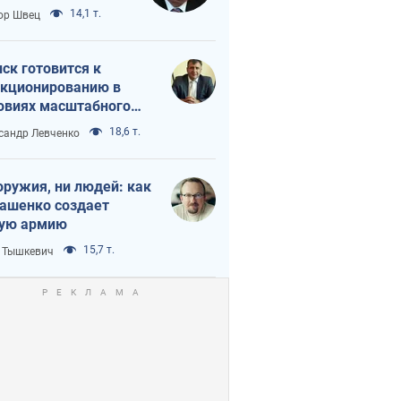
 тайный план
14,1 т.
ор Швец
мпа и Путина?
ск готовится к
кционированию в
овиях масштабного
нного кризиса
18,6 т.
сандр Левченко
оружия, ни людей: как
ашенко создает
ую армию
15,7 т.
 Тышкевич