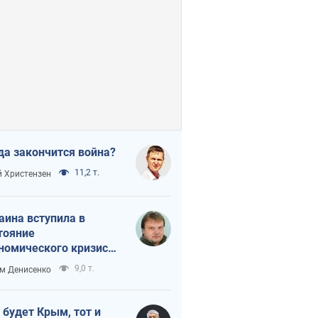
да закончится война?
11,2 т.
 Христензен
аина вступила в
тояние
номического кризиса.
ь ли свет в конце
9,0 т.
м Денисенко
неля?
 будет Крым, тот и