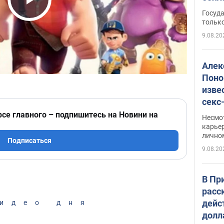
этом
Play Video
Госуд
только
9.08.20
Алек
Поно
изве
секс
как 
рсе главного – подпишитесь на Новини на
Несмо
карьер
лично
Подписаться
9.08.20
В Пр
расс
дейс
идео дня
долл