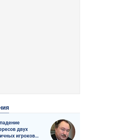
ения
падение
ересов двух
ичных игроков