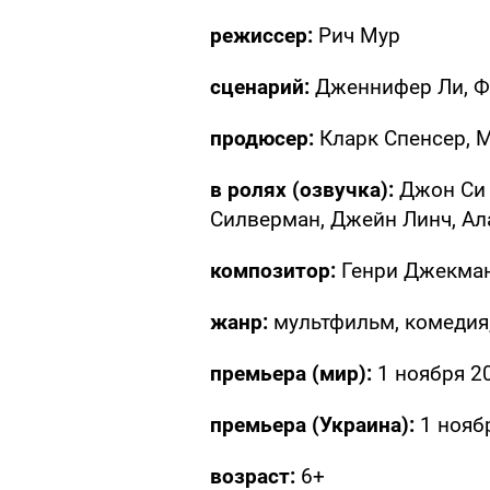
режиссер:
Рич Мур
сценарий:
Дженнифер Ли, Ф
продюсер:
Кларк Спенсер, М
в ролях (озвучка):
Джон Си 
Силверман, Джейн Линч, Ал
композитор:
Генри Джекма
жанр:
мультфильм, комедия
премьера (мир):
1 ноября 2
премьера (Украина):
1 нояб
возраст:
6+