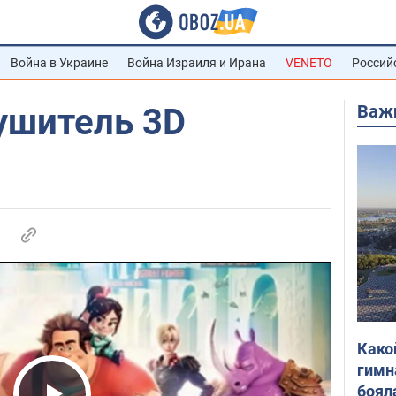
Война в Украине
Война Израиля и Ирана
VENETO
Россий
Важ
ушитель 3D
Како
гимн
боял