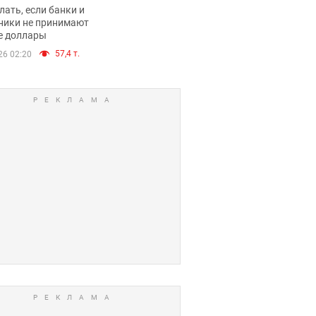
имают ли
лать, если банки и
нники и банки
ники не принимают
е доллары
е купюры
57,4 т.
26 02:20