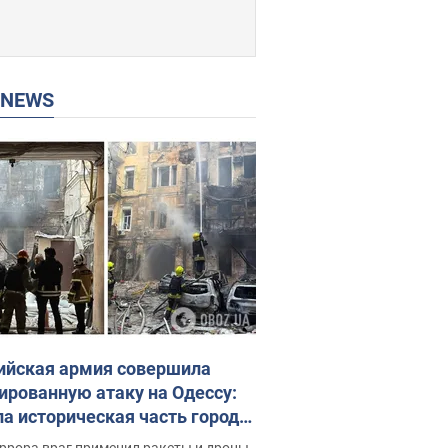
P NEWS
ийская армия совершила
ированную атаку на Одессу:
ла историческая часть города,
 пострадавшие. Фото и видео
ррора враг применил ракеты и дроны