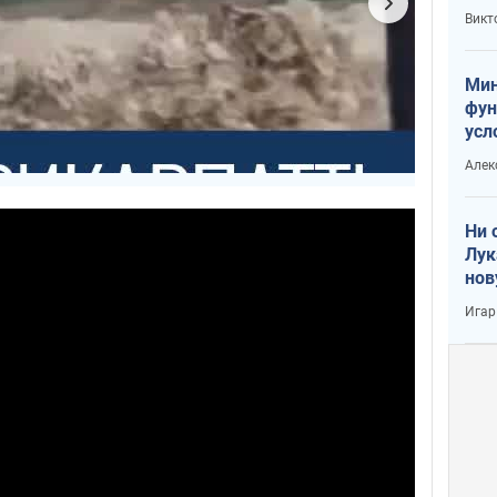
или
Викт
Тра
Мин
фун
усл
вое
Алек
Ни 
Лук
нов
Игар