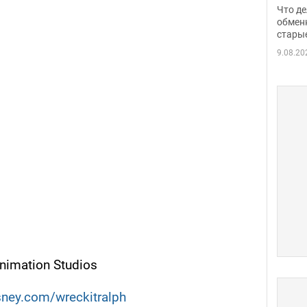
прин
Что де
обме
обмен
стары
таки
9.08.20
nimation Studios
isney.com/wreckitralph