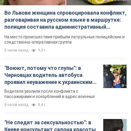
Во Львове женщина спровоцировала конфликт,
разговаривая на русском языке в маршрутке:
полиция составила административный
протокол. Видео
На место происшествия прибыли патрульные полицейские и
следственно-оперативная группа
5 часов назад
9,3 т.
"Воюют, потому что глупы": в
Черновцах водитель автобуса
проявил неуважение к украинским
военным и поплатился за это.
Водителя уволили после конфликта с
Видео
пассажирами и оскорблений в адрес военных
8 часов назад
8,4 т.
"Не следит за сексуальностью": в
Киеве консультант салона красоты