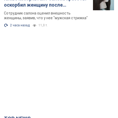
оскорбил женщину после
химиотерапии, разгорелся скандал.
Сотрудник салона оценил внешность
Фото
женщины, заявив, что у нее "мужская стрижка"
2 часа назад
11,0 т.