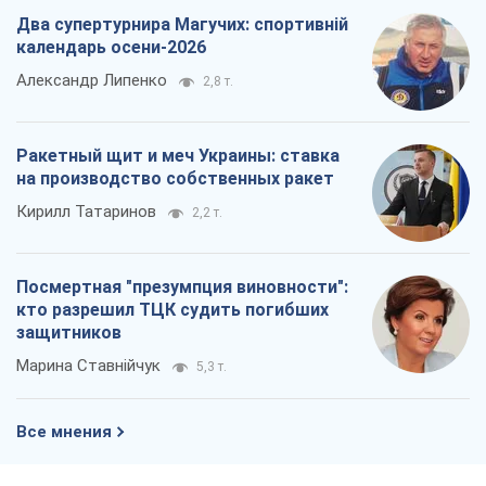
Два супертурнира Магучих: спортивній
календарь осени-2026
Александр Липенко
2,8 т.
Ракетный щит и меч Украины: ставка
на производство собственных ракет
Кирилл Татаринов
2,2 т.
Посмертная "презумпция виновности":
кто разрешил ТЦК судить погибших
защитников
Марина Ставнійчук
5,3 т.
Все мнения