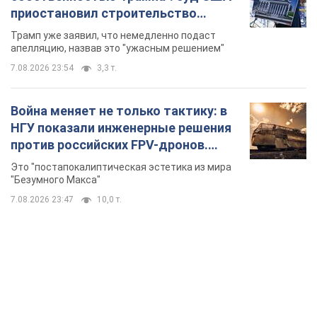
приостановил строительство
бального зала стоимостью 400 млн
Трамп уже заявил, что немедленно подаст
долларов
апелляцию, назвав это "ужасным решением"
7.08.2026 23:54
3,3 т.
Война меняет не только тактику: в
НГУ показали инженерные решения
против российских FPV-дронов.
Фото
Это "постапокалиптическая эстетика из мира
"Безумного Макса"
7.08.2026 23:47
10,0 т.