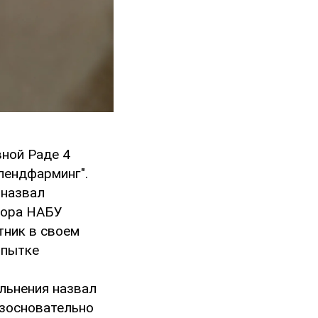
вной Раде 4
лендфарминг".
 назвал
тора НАБУ
тник в своем
опытке
ольнения назвал
езосновательно