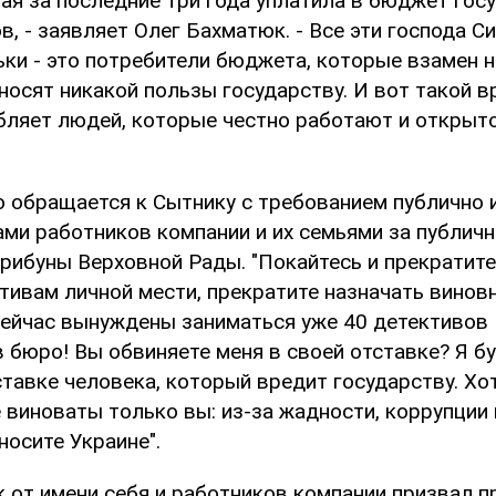
ая за последние три года уплатила в бюджет госу
в, - заявляет Олег Бахматюк. - Все эти господа Си
ки - это потребители бюджета, которые взамен н
носят никакой пользы государству. И вот такой 
бляет людей, которые честно работают и открыт
 обращается к Сытнику с требованием публично 
ами работников компании и их семьями за публичн
трибуны Верховной Рады. "Покайтесь и прекратит
ивам личной мести, прекратите назначать виновн
ейчас вынуждены заниматься уже 40 детективов 
 бюро! Вы обвиняете меня в своей отставке? Я б
тавке человека, который вредит государству. Хо
 виноваты только вы: из-за жадности, коррупции 
осите Украине".
 от имени себя и работников компании призвал п