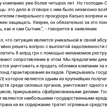
у компанию уже более четырех лет. Но господин 
щь: это дело в сговоре с ним было незаконно во
телем генерального прокурора Касько вопреки н
жен защищать. Уверен, он обязательно за это пон
, как и сам Сытник.", - говорится в заявлении.
, что ситуация является уникальной в своей абс
тивно решить вопрос с выплатой задолженности 
латить 8 млрд грн с помощью механизмов рестру
ывают сопротивление в этом. Мы предлагаем день
ются уничтожить и продать обломки компании за к
Фонд гарантирования вкладов. Прикрываясь гос
У, которое является одним из крупнейших получа
ств среди силовых органов, уничтожает одного 
иков, прикрываясь сфабрикованными делами. Го
и являются наибольшими государственными вреди
трана на их содержание тратит огромные средств