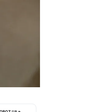
 OBOZ.UA в