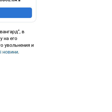
вангард", в
 на его
го увольнения и
і новини
.