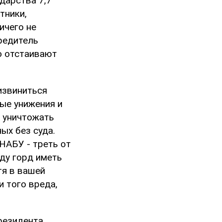
дарства 7,7
тники,
ичего не
вредитель
о отстаивают
извиниться
ые унижения и
е уничтожать
ых без суда.
НАБУ - треть от
уду горд иметь
тя в вашей
и того вреда,
резидента