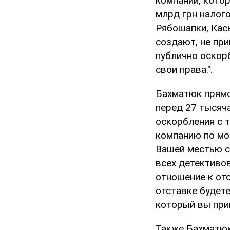
компании, котор
млрд грн налого
Рябошапки, Кась
создают, не при
публично оскор
свои права.".
Бахматюк прямо
перед 27 тысяч
оскорбления с 
компанию по мот
Вашей местью с
всех детективов
отношение к отс
отставке будете
который вы прин
Также Бахматюк