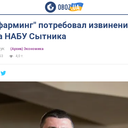
фарминг" потребовал извинени
а НАБУ Сытника
ук
(Архив) Экономика
53
4,0 т.