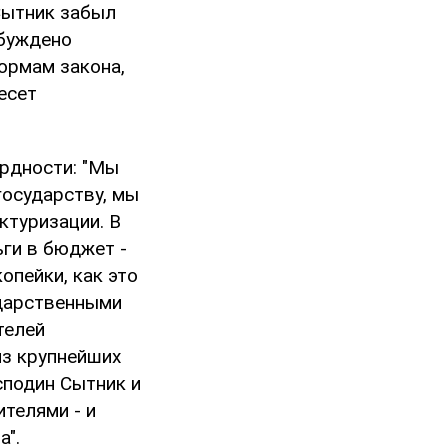
Сытник забыл
збуждено
ормам закона,
есет
урдности: "Мы
государству, мы
ктуризации. В
ги в бюджет -
опейки, как это
ударственными
телей
из крупнейших
сподин Сытник и
телями - и
а".