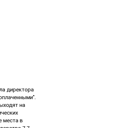
ла директора
оплаченными".
выходят на
ических
е места в