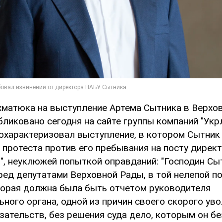
хматюка на выступление Артема Сытника в Верхо
бликовано сегодня на сайте группы компаний "Укр
охарактеризовал выступление, в котором Сытник
 протеста против его пребывания на посту дирек
", неуклюжей попыткой оправданий: "Господин Сы
ред депутатами Верховной Рады, в той нелепой п
торая должна была быть отчетом руководителя
ного органа, одной из причин своего скорого ув
зательств, без решения суда дело, которым он б