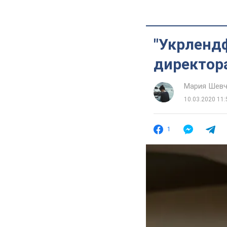
"Укрленд
директор
Мария Шевч
10.03.2020 11:
1