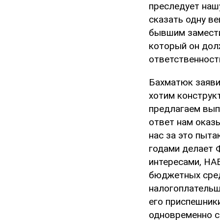
преследует наш
сказать одну ве
бывшим замести
который он дол
ответственность
Бахматюк заявил
хотим конструк
предлагаем вып
ответ нам оказ
нас за это пыта
годами делает 
интересами, НАБ
бюджетных сред
налогоплательщ
его приспешник
одновременно с