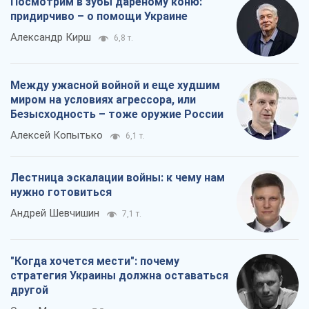
Посмотрим в зубы дареному коню:
придирчиво – о помощи Украине
Александр Кирш
6,8 т.
Между ужасной войной и еще худшим
миром на условиях агрессора, или
Безысходность – тоже оружие России
Алексей Копытько
6,1 т.
Лестница эскалации войны: к чему нам
нужно готовиться
Андрей Шевчишин
7,1 т.
"Когда хочется мести": почему
стратегия Украины должна оставаться
другой